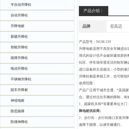
半自动升降柱
产品介绍：
自动升降柱
升降地桩
品牌
尼高迈
新疆升降柱
产品型号：
NGM-219
智能升降柱
升降地桩适用于高安全车辆进出
埋式的设计也不会破坏建筑群的
路障升降柱
社区、停车场等需灵活控制车辆
电动升降柱
进口设备的主流做法：小型的液
升降柱都是单独工作，也可联组
不锈钢升降柱
使用范围：
阻车升降桩
产品广泛用于城市交通、*及国
合。通过对过往车辆的限制，有
伸缩地桩
1
、国家机关和*等重要单位大门
降地桩供应商
）
防恐路障
2
、步行街：步行街路口安装升降
防撞伸降柱
速降下路障，以便车辆通行。