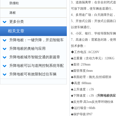
3
、道路隔离带：在非全封闭式道
防撞柱
可放下路障，使车辆改道通行。
路桩
4
、多用途广场：白天路障升起，
5
、开放式公园：开放式公园路口
更多分类
以便车辆通行。
相关文章
6
、小区、银行、学校等限制车辆
7
、高速公路：需紧急封路，使用
升降地桩：一键升降，开启智能车
技术参数：
辆管理新时代！
升降地桩的奥秘与应用
◆工作电压
:AC220V
升降地桩城市智能交通的新篇章
◆总重量（含动力单元）
:120KG
◆直径
:219mm
升降地桩可以与道闸控制系统等配
◆圆管厚度
;6mm
套使用或者单独使用
升降地桩可有效限制过往车辆
◆表面处理：抛光
,
拉丝或喷涂
◆高度
:600mm
◆上升速度：
≤5S
◆下降速度：
≤3S（
升降地桩供应
◆反光带
:
高
5cm
反光带环绕柱体
◆运行噪音
:<60db
◆保护等级
:IP67