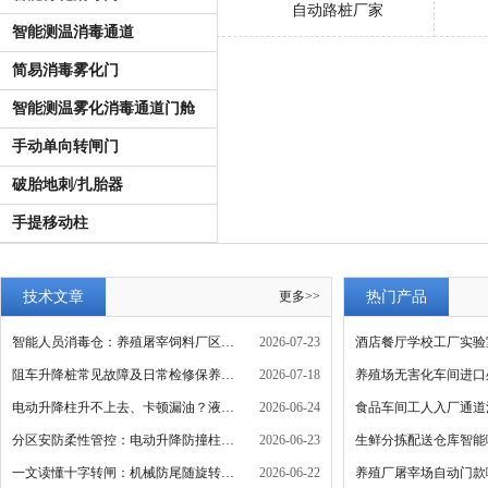
自动路桩厂家
智能测温消毒通道
简易消毒雾化门
智能测温雾化消毒通道门舱
手动单向转闸门
破胎地刺/扎胎器
手提移动柱
技术文章
更多>>
热门产品
智能人员消毒仓：养殖屠宰饲料厂区生物安全消杀设施
2026-07-23
酒店餐厅学校工厂实验
阻车升降桩常见故障及日常检修保养方法
2026-07-18
通道
养殖场无害化车间进口
电动升降柱升不上去、卡顿漏油？液压系统检修
2026-06-24
通道
食品车间工人入厂通道
分区安防柔性管控：电动升降防撞柱应用解读
2026-06-23
体舱
生鲜分拣配送仓库智能
一文读懂十字转闸：机械防尾随旋转结构与电控门禁联动原理
2026-06-22
动门
养殖厂屠宰场自动门款