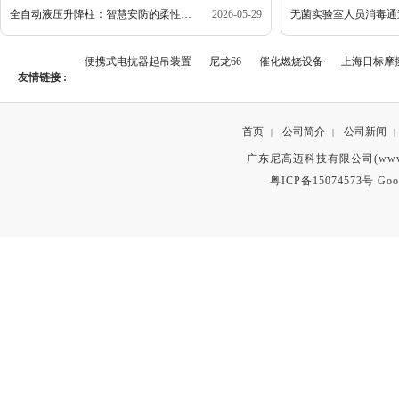
全自动液压升降柱：智慧安防的柔性屏障
2026-05-29
道
无菌实验室人员消毒通
房
便携式电抗器起吊装置
尼龙66
催化燃烧设备
上海日标摩
友情链接 :
首页
公司简介
公司新闻
|
|
|
广东尼高迈科技有限公司(www.g
粤ICP备15074573号
Goo