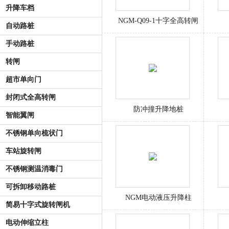
升降车档
NGM-Q09-1十字全高转闸
自动路桩
手动路桩
转闸
超市单向门
封闭式全高转闸
防冲撞升降地桩
智能翼闸
不锈钢单向梳状门
车站旋转闸
不锈钢测温消毒门
可拆卸移动路桩
NGM电动液压升降柱
简易十字式旋转闸机
电动伸缩立柱