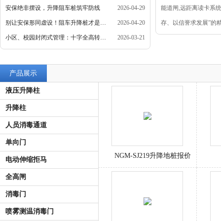
安保绝非摆设，升降阻车桩筑牢防线
2026-04-29
能道闸,远距离读卡系
别让安保形同虚设！阻车升降桩才是刚需
2026-04-20
存、以信誉求发展”的
小区、校园封闭式管理：十字全高转闸的硬核支撑
2026-03-21
产品展示
液压升降柱
升降柱
人员消毒通道
单向门
NGM-SJ219升降地桩报价
电动伸缩拒马
全高闸
消毒门
喷雾测温消毒门