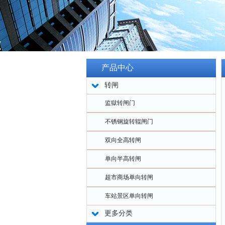
产品中心
转闸
监獄转闸门
不锈钢旋转辊闸门
双向全高转闸
单向半高转闸
超市商场单向转闸
车站景区单向转闸
更多分类