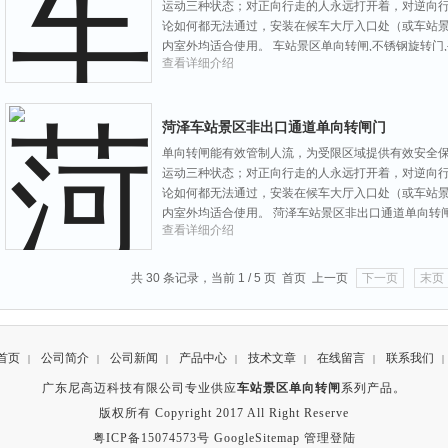
运动三种状态；对正向行走的人永远打开着，对逆向
论如何都无法通过，安装在候车大厅入口处（或车站
内室外均适合使用。 车站景区单向转闸,不锈钢旋转门
查看详细介绍
菏泽车站景区非出口通道单向转闸门
单向转闸能有效管制人流，为受限区域提供有效安全
运动三种状态；对正向行走的人永远打开着，对逆向
论如何都无法通过，安装在候车大厅入口处（或车站
内室外均适合使用。 菏泽车站景区非出口通道单向转
查看详细介绍
共 30 条记录，当前 1 / 5 页 首页 上一页
下一页
末页
首页
公司简介
公司新闻
产品中心
技术文章
在线留言
联系我们
|
|
|
|
|
|
|
广东尼高迈科技有限公司专业供应
车站景区单向转闸
系列产品。
版权所有 Copyright 2017 All Right Reserve
粤ICP备15074573号
GoogleSitemap
管理登陆