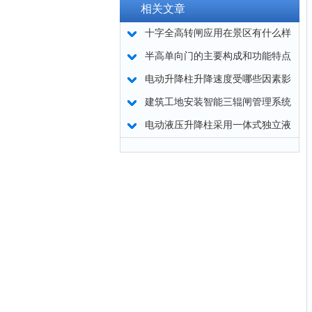
相关文章
十字全高转闸应用在景区有什么样
的好处
半高单向门的主要构成和功能特点
电动升降柱升降速度受哪些因素影
响？如何提升？
建筑工地安装智能三辊闸管理系统
的好处
电动液压升降柱采用一体式独立液
压驱动