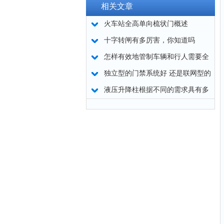
相关文章
火车站全高单向梳状门概述
十字转闸有多厉害，你知道吗
怎样有效地管制车辆和行人需要全
自动液压升降柱
独立型的门禁系统好 还是联网型的
门禁系统好?
液压升降柱根据不同的需求具有多
种配置方式