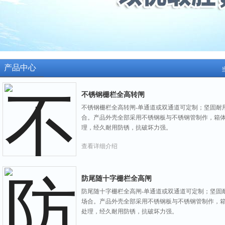
产品中心
不锈钢栅栏全高转闸
不锈钢栅栏全高转闸-单通道或双通道可定制；坚固耐
合。产品外壳全部采用不锈钢板与不锈钢管制作，箱
理，经久耐用防锈，抗破坏力强。
查看详细介绍
防尾随十字栅栏全高闸
防尾随十字栅栏全高闸-单通道或双通道可定制；坚固
场合。产品外壳全部采用不锈钢板与不锈钢管制作，
处理，经久耐用防锈，抗破坏力强。