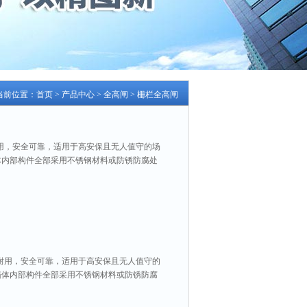
当前位置：
首页
>
产品中心
>
全高闸
>
栅栏全高闸
用，安全可靠，适用于高安保且无人值守的场
体内部构件全部采用不锈钢材料或防锈防腐处
耐用，安全可靠，适用于高安保且无人值守的
箱体内部构件全部采用不锈钢材料或防锈防腐