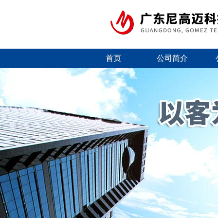
首页
公司简介