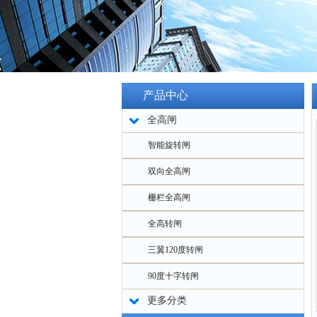
产品中心
全高闸
智能旋转闸
双向全高闸
栅栏全高闸
全高转闸
三翼120度转闸
90度十字转闸
更多分类