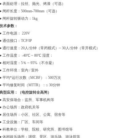
● 表面处理：拉丝、抛光、烤漆（可选）
● 闸杆长度：500mm-700mm（可选）
● 闸杆旋转驱动力：1kg
技术参数：
● 工作电源： 220V
● 通信接口：TCP/IP
● 通行速度：20人/分钟（常闭模式）~ 30人/分钟（常开模式）
● 工作温度： -40℃ ~ 80℃ 湿度：
● 相对湿度：5％ ~ 95%（不冷凝）
● 工作环境：室内 / 室外
● 平均*运行次数（MCBF）：500万次
● 平均修复时间（MTTR）：≤ 30分钟
典型应用：（
电控旋转全高闸
）
● 高安保场合：监所、军事机构等
● 办公场所：政府机关等
● 居住场所：小区、社区、公寓、宿舍等
● 工业设施：厂区、车间等
● 科教单位：学校、院校、研究所、图书馆等
● 休闲娱乐场所：球馆、景区、游乐场、游泳馆等