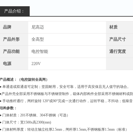
产品介绍：
品牌
尼高迈
材质
产品外形
全高型
产品尺寸
产品功能
电控智能
通行宽度
电源
220V
产品概述：（
电控旋转全高闸
）
● 单通道或双通道可定制；坚固耐用，安全可靠，适用于高安保且无人值守的场合。
●产品外壳全部采用不锈钢板与不锈钢管制作，箱体内部构件全部采用不锈钢材料或
● 手动推杆通行，闸杆旋转 120°或90°完成一次通行动作，运转平稳，不抖动；低
结构参数：
● 门体材质：201不锈钢、304不锈钢（可选）
● 门体尺寸：宽1500x高2300(mm)
● 门体材料厚度：转动主轴立柱厚2.5mm，闸杆厚1.5mm,不锈钢板厚1.5mm（标准）