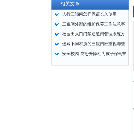
相关文章
人行三辊闸怎样保证长久使用
三辊闸外部的维护保养工作注意事
项
校园出入口门禁通道闸管理系统方
案概述
选购不同材质的三辊闸应重视哪些
因素
安全校园-防恐升降柱为孩子保驾护
航