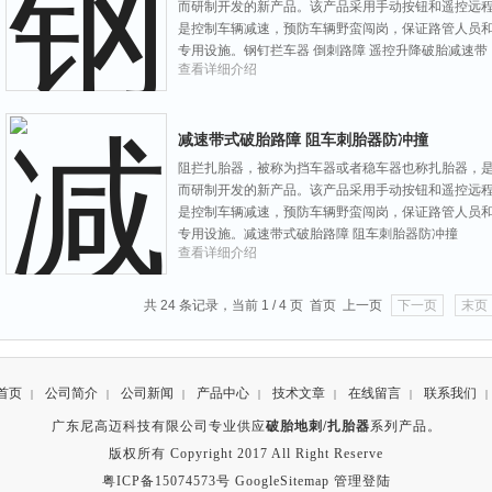
而研制开发的新产品。该产品采用手动按钮和遥控远
是控制车辆减速，预防车辆野蛮闯岗，保证路管人员
专用设施。钢钉拦车器 倒刺路障 遥控升降破胎减速带
查看详细介绍
减速带式破胎路障 阻车刺胎器防冲撞
阻拦扎胎器，被称为挡车器或者稳车器也称扎胎器，
而研制开发的新产品。该产品采用手动按钮和遥控远
是控制车辆减速，预防车辆野蛮闯岗，保证路管人员
专用设施。减速带式破胎路障 阻车刺胎器防冲撞
查看详细介绍
共 24 条记录，当前 1 / 4 页 首页 上一页
下一页
末页
首页
公司简介
公司新闻
产品中心
技术文章
在线留言
联系我们
|
|
|
|
|
|
|
广东尼高迈科技有限公司专业供应
破胎地刺/扎胎器
系列产品。
版权所有 Copyright 2017 All Right Reserve
粤ICP备15074573号
GoogleSitemap
管理登陆