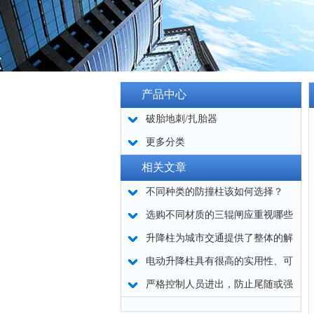
产品中心
破胎地刺/扎胎器
更多分类
相关文章
不同种类的防撞柱该如何选择？
选购不同材质的三辊闸应重视哪些
因素
升降柱为城市交通提供了整体的解
决方案
电动升降柱具有很高的实用性、可
靠性及安全性
严格控制人员进出，防止尾随或强
行闯入 -- 全高转闸选购要点