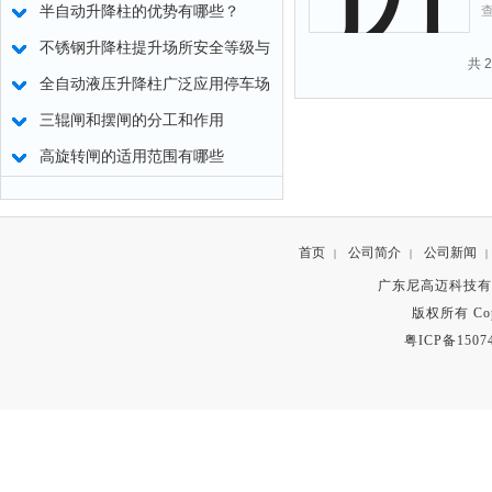
半自动升降柱的优势有哪些？
不锈钢升降柱提升场所安全等级与
共 
环境协调效率
全自动液压升降柱广泛应用停车场
道闸出入口
三辊闸和摆闸的分工和作用
高旋转闸的适用范围有哪些
首页
公司简介
公司新闻
|
|
|
广东尼高迈科技有
版权所有 Copyr
粤ICP备1507