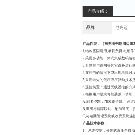
产品介绍：
品牌
尼高迈
产品性能：（
东莞图书馆周边阻
1,
结构坚固耐用
,
承载负荷大
,
动作
2,
采用
多功能一体式集成数码编
3,
升降柱与道闸等其它设备进行
4,
在停电的情况下或出现故障时
,
5,
采用岭先的低压液压驱动技术
,
6,
遥控装置：通过无线遥控的方
7,
根据用户要求可加装以下功能
A,
刷卡控制：加装刷卡器
,
可通过
B,
道闸与路障联动：配加道闸（
C,
与电脑管埋系统或收费系统连
产品技术参数：
1
、系统控制：分体式液压全自动