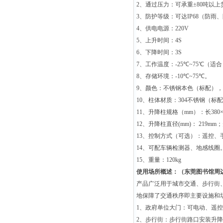
2
、通过压力：可承重
±80
吨以上
3
、防护等级：可达
IP68
（防雨、
4
、供电电源：
220V
5
、上升时间：
4S
6
、下降时间：
3S
7
、工作温度：
-25
℃
~75
℃
（适合
8
、存储环境：
-10
℃
~75
℃
。
9
、颜色：不锈钢本色（标配），
10
、柱体材质：
304
不锈钢（标配
11
、升降柱规格（
mm
）：长
380
12
、升降柱直径
(mm)
：
219mm
；
13
、控制方式（可选）：遥控、
14
、可配车辆检测器、地感线圈
15
、重量：
120kg
使用场所概述：（
东莞图书馆周
产品广泛用于城市交通、步行街
地保障了交通秩序即主要设施和
1
、政府单位大门：可电动、遥控
2
、步行街：步行街路口安装升降