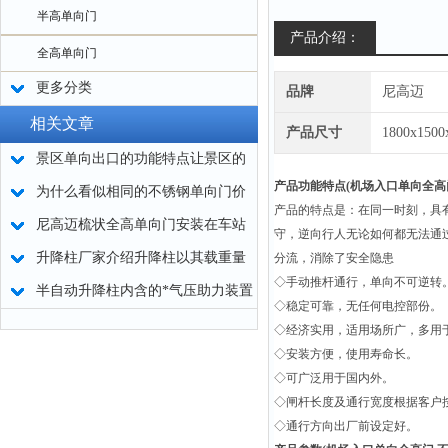
半高单向门
产品介绍：
全高单向门
更多分类
品牌
尼高迈
相关文章
产品尺寸
1800x150
景区单向出口的功能特点让景区的
产品功能特点(
机场入口单向全高
行人出入口管理更加便捷
为什么看似相同的不锈钢单向门价
产品的特点是：在同一时刻，具
格迥异？
尼高迈梳状全高单向门安装在车站
守，逆向行人无论如何都无法通
出口安全又实用
升降柱厂家介绍升降柱以其载重量
分流，消除了安全隐患
◇手动推杆通行，单向不可逆转
大、使用寿命长等优点
半自动升降柱内含的*气压助力装置
◇稳定可靠，无任何电控部份。
◇经济实用，适用场所广，多用
◇安装方便，使用寿命长。
◇可广泛用于国内外。
◇闸杆长度及通行宽度根据客户
◇通行方向出厂前设定好。