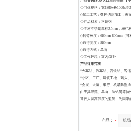
产品参数(
机场入口单向全高门 
◇门体规格：宽1800x长1500x
◇加工工艺：数控切割加工，表
◇产品材质：不锈钢
◇主材不锈钢厚标2.5mm，栅栏杆厚
◇转臂长度：600mm-800mm
◇通行宽度：800mm
◇通行方式：单向
◇工作环境：室内/室外
产品适用范围
*火车站、汽车站、高铁站、客
*小区、工厂、建筑工地、码头
*会展、大厦、银行、机场防盗
由于其限流、单向、防钻爬等特
替代人员高强度的监管，为国家
产品：