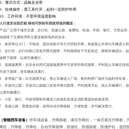
8
、警示方式：晶格反光带
9
、柱体操作：需工具打开，起到一定防护作用
10
、工作环境：不受环境温度影响
人行道安全阻拦桩 移动可拆卸车挡
使用场所概述：
产品广泛用于城市交通、步行街、高速公路、收费站、机场、学校、银行、大型会所
地保障了交通秩序即主要设施和场所的安全。
1
、政府单位大门：可电动、遥控或刷卡等方式控制升降，有效阻止外单位车辆进入和
2
、步行街：步行街路口安装升降式路障，平时路障处于升起状态，限制车辆进出，如
速降下路障，以便车辆通行。
3
、道路隔离带：在非全封闭式道路隔离带中可采用升降式路障，平时阻止车辆左转或
可放下路障，使车辆改道通行。
4
、多用途广场：白天路障升起，禁止车辆进入广场，夜间利用广场作为临时停车场，
5
、开放式公园：开放式公园路口安装升降式路障，平时路障升起，阻止车辆通行，游
以便车辆通行。
6
、小区、银行、学校等限制车辆进入的场所及保证消防通道的有效使用。
7
、高速公路：需紧急封路，使用自动升降路桩，方便快捷，并可解决警力。
（智能挡车设备）
停车场设备，升降路桩，液压升降柱，一体式液压升降桩，
离柱，升降桩，升降柱，自动升降路障，防撞柱，防撞路桩，防撞护柱，遥控