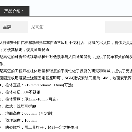
产品介绍：
品牌
尼高迈
通常应用于便利店、商城的出入口，提供更灵
人行道安全阻拦桩 移动可拆卸车挡
可方便其移走，恢复通道畅通。
尼高迈的可拆卸式移动路桩针对低频率与入口通道管制，提供了简单有效的解
作。
尼高迈的工程师在柱体质量和强度的平衡性做了反复的研究和测试，提供了更
面固定或用混凝土浇灌固定基座即可，NGM建议安装间距为1.4M，地面安装深度为
1
、柱体直径：219mm/168mm/133mm(可选)
2
、柱体材质: 304不锈钢
3
、柱体臂厚：厚3mm-10mm(可选)
4
、款式：浅埋可拆卸
5
、地面高度：600mm（可定制）
6
、预埋深度：160mm
7
、防盗螺丝：需工具打开，起到一定防护作用