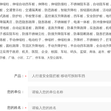
伸缩柱，伸缩自动挡车桩，伸降柱，伸缩防撞柱，不锈钢阻车器，自动阻车桩
桩，交通警示柱，交通隔离桩，防恐路桩，智能升降柱，按钮圆柱路桩，活动
式路桩，防护柱，学校警示桩，遥控液压升降路桩，挡车桩，安全防护桩，地
降隔离庄，防恐隐形路障，隐形路桩，不锈钢桩子，电液一体桩，防冲撞伸缩
埋地桩，自动起落道桩，路障桩，道路升降桩，防暴升降路障，应急路桩，机
子感应阻车柱，防撞不锈钢立柱，防撞升降阻车桩，防暴阻断路桩，隐形拦路
路桩，手动伸缩柱，电动柱子，伸缩杆，伸缩柱体，升降杆，不锈钢柱子，拦
桩，圆柱路障，导流区升降地柱，手动升降护柱，半自动挡车路障，全自动升
泛应用于政府、机关、医院、企业、校园、车站、码头、监獄
、商场、超市、楼
字楼、广场、小区、工厂、停车场、大型公园等。
产品：
您的单位：
您的姓名：