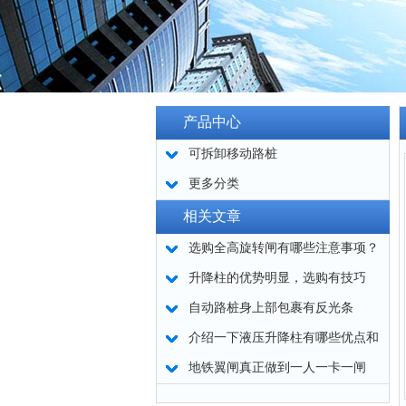
产品中心
可拆卸移动路桩
更多分类
相关文章
选购全高旋转闸有哪些注意事项？
升降柱的优势明显，选购有技巧
自动路桩身上部包裹有反光条
介绍一下液压升降柱有哪些优点和
作用？
地铁翼闸真正做到一人一卡一闸