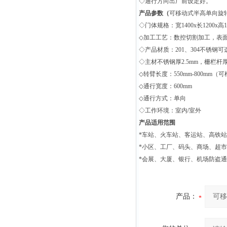
◇通行方向出厂前设定好。
产品参数（
可移动式半高单向旋
◇门体规格：宽1400x长1200x
◇加工工艺：数控切割加工，表
◇产品材质：201、304不锈钢可
◇主材不锈钢厚2.5mm，栅栏杆厚1
◇转臂长度：550mm-800mm
◇通行宽度：600mm
◇通行方式：单向
◇工作环境：室内/室外
产品适用范围
*车站、火车站、客运站、高铁
*小区、工厂、码头、商场、超
*会展、大厦、银行、机场防盗
产品：