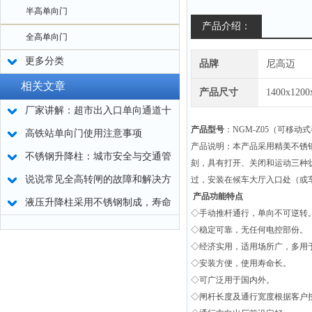
半高单向门
产品介绍：
全高单向门
更多分类
品牌
尼高迈
相关文章
产品尺寸
1400x120
厂家讲解：超市出入口单向通道十
产品型号
：NGM-Z05（
可移动式
字转闸特性
高铁站单向门使用注意事项
产品说明：本产品采用精美不锈
不锈钢升降柱：城市安全与交通管
刻，具有打开、关闭和运动三种
理的智慧之选
说说常见全高转闸的故障和解决方
过，安装在候车大厅入口处（或
产品功能特点
法
液压升降柱采用不锈钢制成，寿命
◇手动推杆通行，单向不可逆转
更长久
◇稳定可靠，无任何电控部份。
◇经济实用，适用场所广，多用
◇安装方便，使用寿命长。
◇可广泛用于国内外。
◇闸杆长度及通行宽度根据客户