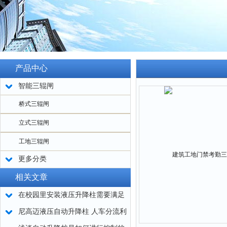
产品中心
智能三辊闸
桥式三辊闸
立式三辊闸
工地三辊闸
更多分类
相关文章
在校园里安装液压升降柱需要满足
哪些要求呢
尼高迈液压自动升降柱 人车分流利