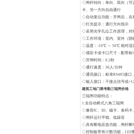
◇闸杆转向：单向、双向（可
卡、另一方向自由通行
◇自动复位功能：开闸后，在
◇灯光提示：通行方向指示
◇采用光学孔位工作原理，对
◇工作环境：室内、室外（阴
◇温度：-10℃ ～ 50℃ 相对
◇感应卡读卡口尺寸：配带标
◇开闸时间：0.2秒
◇通行速度：30人/分钟
◇通讯接口：标准RS485接口，
◇输入接口：干接点信号或+12V
建筑工地门禁考勤三辊闸价格
三辊闸功能特点：
1.全自动桥式八角三辊闸
◇兼容IC、ID、磁卡、条码
◇闸杆运行平稳、低躁音
◇具有断电应急功能，闸杆断
◇控制板带有计数功能，LED