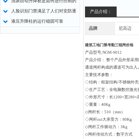
器
浅谈自动升降桩是如何进行控制的
人脸识别门禁满足了人们对安防逐
产品介绍：
步提高的要求
液压升降柱的运行稳固可靠
品牌
尼高迈
建筑工地门禁考勤三辊闸价格
产品型号;NGM-S012
产品介绍： 整个产品外形采
通道闸杆构成的通道可为出入
主要技术参数：
◇结构：框架结构/不锈钢外壳
◇生产工艺：全电脑数控激光
◇外形尺寸：长1200×宽280×
◇重量：40Kg
◇闸杆长：510（mm）
◇闸杆zui大承受力：80Kg
◇闸杆工作驱动力：3Kg
◇闸杆传动方式：数字方式