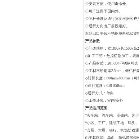
◇安装方便，使用寿命长。
◇可广泛用于国内外。
◇闸杆长度及通行宽度根据客户
◇通行方向出厂前设定好。
车站出口平顶不锈钢单向梳状旋
产品参数
◇门体规格：宽1800x长1500x
◇加工工艺：数控切割加工，表
◇产品材质：201/304不锈钢可选
◇主材不锈钢厚2.5mm，栅栏杆厚1
◇转臂长度：600mm-800mm
◇通行宽度：650-850mm
◇通行方式：单向
◇工作环境：室内/室外
产品适用范围
*火车站、汽车站、高铁站、客
*小区、工厂、建筑工地、码头
*会展、大厦、银行、机场防盗
由于其限流、单向、防钻爬等特