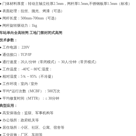
● 门体材料厚度：转动主轴立柱厚2.5mm，闸杆厚1.5mm,不锈钢板厚1.5mm（标准）
● 表面处理：拉丝、抛光、烤漆（可选）
● 闸杆长度：500mm-700mm（可选）
● 闸杆旋转驱动力：1kg
车站单向全高转闸 工地门禁封闭式高闸
技术参数：
● 工作电源： 220V
● 通信接口：TCP/IP
● 通行速度：20人/分钟（常闭模式）~ 30人/分钟（常开模式）
● 工作温度： -40℃ ~ 80℃ 湿度：
● 相对湿度：5％ ~ 95%（不冷凝）
● 工作环境：室内 / 室外
● 平均*运行次数（MCBF）：500万次
● 平均修复时间（MTTR）：≤ 30分钟
典型应用：
● 高安保场合：监獄、军事机构等
● 办公场所：政府机关等
● 居住场所：小区、社区、公寓、宿舍等
● 工业设施：厂区、车间等