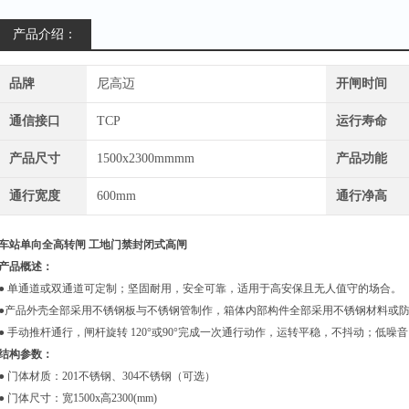
产品介绍：
品牌
尼高迈
开闸时间
通信接口
TCP
运行寿命
产品尺寸
1500x2300mmmm
产品功能
通行宽度
600mm
通行净高
车站单向全高转闸 工地门禁封闭式高闸
产品概述：
● 单通道或双通道可定制；坚固耐用，安全可靠，适用于高安保且无人值守的场合。
●产品外壳全部采用不锈钢板与不锈钢管制作，箱体内部构件全部采用不锈钢材料或
● 手动推杆通行，闸杆旋转 120°或90°完成一次通行动作，运转平稳，不抖动；低
结构参数：
● 门体材质：201不锈钢、304不锈钢（可选）
● 门体尺寸：宽1500x高2300(mm)