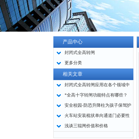
产品中心
封闭式全高转闸
更多分类
相关文章
封闭式全高转闸应用在各个领域中
*全高十字转闸功能特点有哪些？
安全校园-防恐升降柱为孩子保驾护
航
火车站安装梳状单向通道门必要性
浅谈三辊闸价值和价格