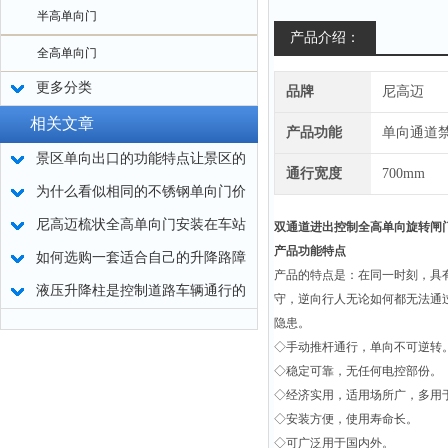
半高单向门
产品介绍：
全高单向门
更多分类
品牌
尼高迈
相关文章
产品功能
单向通道
景区单向出口的功能特点让景区的
通行宽度
700mm
行人出入口管理更加便捷
为什么看似相同的不锈钢单向门价
格迥异？
尼高迈梳状全高单向门安装在车站
双通道进出控制全高单向旋转闸
产品功能特点
出口安全又实用
如何选购一套适合自己的升降路障
产品的特点是：在同一时刻，具
设备
液压升降柱是控制道路车辆通行的
守，逆向行人无论如何都无法通
设备
隐患。
◇手动推杆通行，单向不可逆转
◇稳定可靠，无任何电控部份。
◇经济实用，适用场所广，多用
◇安装方便，使用寿命长。
◇可广泛用于国内外。