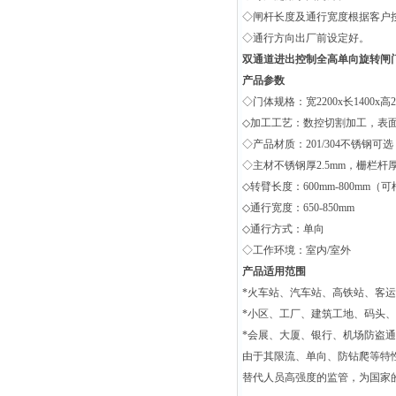
◇闸杆长度及通行宽度根据客户
◇通行方向出厂前设定好。
双通道进出控制全高单向旋转闸
产品参数
◇门体规格：宽2200x长1400x
◇加工工艺：数控切割加工，表
◇产品材质：201/304不锈钢可选
◇主材不锈钢厚2.5mm，栅栏杆厚1
◇转臂长度：600mm-800mm
◇通行宽度：650-850mm
◇通行方式：单向
◇工作环境：室内/室外
产品适用范围
*火车站、汽车站、高铁站、客
*小区、工厂、建筑工地、码头
*会展、大厦、银行、机场防盗
由于其限流、单向、防钻爬等特
替代人员高强度的监管，为国家