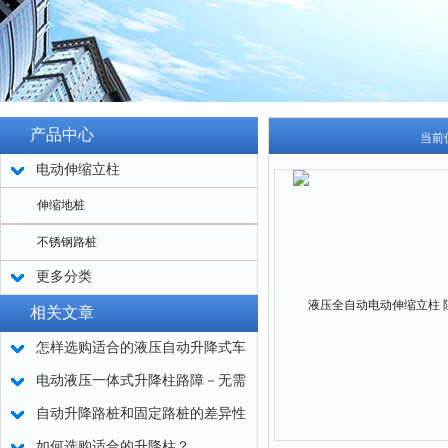
产品中心
当前
电动伸缩立柱
伸缩地桩
不锈钢路桩
更多分类
相关文章
怎样选购适合的液压自动升降式车
挡
电动液压一体式升降柱路障－无需
布油管，IP68防水等级
自动升降路桩和固定路桩的差异性
如何选购适合的升降柱？