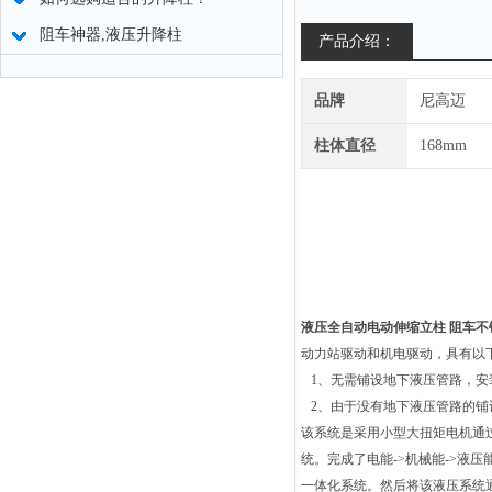
阻车神器,液压升降柱
产品介绍：
品牌
尼高迈
柱体直径
168mm
液压全自动电动伸缩立柱 阻车不
动力站驱动和机电驱动，具有以
1
、无需铺设地下液压管路，安
2
、由于没有地下液压管路的铺
该系统是采用小型大扭矩电机通
统。完成了电能
->
机械能
->
液压
一体化系统。然后将该液压系统