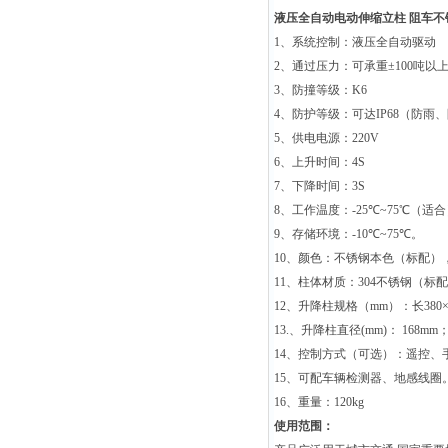
液压全自动电动伸缩立柱 阻车不
1
、系统控制：液压全自动驱动
2
、通过压力：可承重
±100
吨以
3
、防撞等级：
K6
4
、防护等级：可达
IP68
（防雨、
5
、供电电源：
220V
6
、上升时间：
4S
7
、下降时间：
3S
8
、工作温度：
-25
℃
~75
℃
（适合
9
、存储环境：
-10
℃
~75
℃
。
10
、颜色：不锈钢本色（标配）
11
、柱体材质：
304
不锈钢（标配
12
、升降柱规格（
mm
）：长
380
13.
、升降柱直径
(mm)
：
168mm
14
、控制方式（可选）：遥控、
15
、可配车辆检测器、地感线圈
16
、重量：
120kg
使用范围：