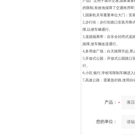
产品广泛用于城市交通
,
国家重要
的限制
,
有效地保障了交通秩序即
1,
国家机关等重要单位大门：安
2,
步行街：步行街路口安装升降
障
,
以便车辆通行。
3,
道路隔离带：在非全封闭式道
路障
,
使车辆改道通行。
4,
多用途广场：白天路障升起
,
禁
5,
开放式公园：开放式公园路口
行。
6,
小区
,
银行
,
学校等限制车辆进入
7,
高速公路：需紧急封路
,
使用自
产品：
您的单位：