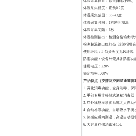
体温采集位置：额头(非接触式）
体温采集精度：正负0.2度
体温采集范围：33~43度
体温采集时间：1秒瞬间测温
体温采集间隔：1秒
体温检测输出：检测合格输出绿
检测超温输出红灯亮+连续报警
使用环境：5-45摄氏度无风环境
防雨功能：设备外壳具备防雨功
使用电压：220V
额定功率: 500W
产品特点（
疫情防控测温通道喷
1. 雾化消毒功能，全身
消毒，保
2. 手部专用非接触式酒精消毒
3. 红外线感应喷雾系统无人自动
4. 自动补液功能、自动吸水平衡
5. 热感应瞬间测温，高温自动报
6. 大容量存储消毒液15L