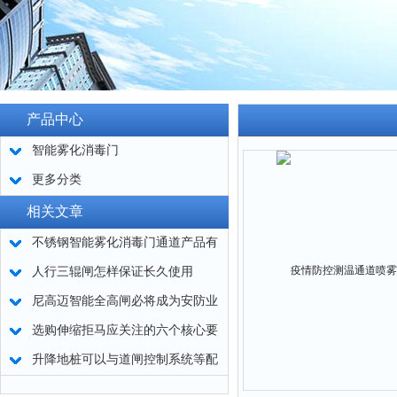
产品中心
智能雾化消毒门
更多分类
相关文章
不锈钢智能雾化消毒门通道产品有
哪些？
人行三辊闸怎样保证长久使用
尼高迈智能全高闸必将成为安防业
发展的引爆点
选购伸缩拒马应关注的六个核心要
点
升降地桩可以与道闸控制系统等配
套使用或者单独使用