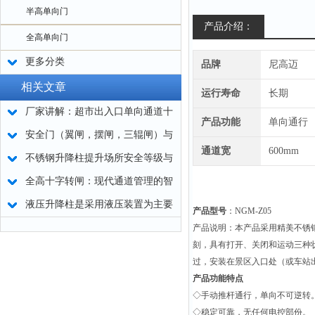
半高单向门
产品介绍：
全高单向门
更多分类
品牌
尼高迈
相关文章
运行寿命
长期
厂家讲解：超市出入口单向通道十
产品功能
单向通行
字转闸特性
安全门（翼闸，摆闸，三辊闸）与
通道宽
600mm
防盗门之间有何不同？
不锈钢升降柱提升场所安全等级与
环境协调效率
全高十字转闸：现代通道管理的智
能设备
液压升降柱是采用液压装置为主要
产品型号
：NGM-Z05
驱动机件的设备
产品说明：本产品采用精美不锈
刻，具有打开、关闭和运动三种
过，安装在景区入口处（或车站
产品功能特点
◇手动推杆通行，单向不可逆转
◇稳定可靠，无任何电控部份。