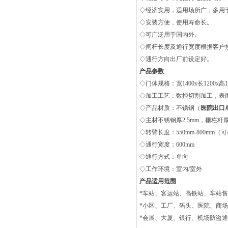
◇经济实用，适用场所广，多用
◇安装方便，使用寿命长。
◇可广泛用于国内外。
◇闸杆长度及通行宽度根据客户
◇通行方向出厂前设定好。
产品参数
◇门体规格：宽1400x长1200x
◇加工工艺：数控切割加工，表
◇产品材质：不锈钢（
医院出口
◇主材不锈钢厚2.5mm，栅栏杆厚1
◇转臂长度：550mm-800mm
◇通行宽度：600mm
◇通行方式：单向
◇工作环境：室内/室外
产品适用范围
*车站、客运站、高铁站、车站
*小区、工厂、码头、医院、商
*会展、大厦、银行、机场防盗