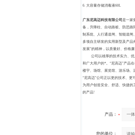
6. 大容量存储消毒液60L
广东尼高迈科技有限公司
是一家
备，升降柱、自动路桩、防恐路
制系统、人行通道闸、智能道闸
多项自主研发的实用新型及产品外观z
发展"的精神，以质量好、价格
公司以雄厚的技术实力、优
和广大用户的*。“尼高迈"产
楼宇、场馆、展览馆、游乐场、
“
尼高迈"公司正以更的技术、更
为用户创造安全、舒适、快捷的
的产品!
产品：
您的单位：