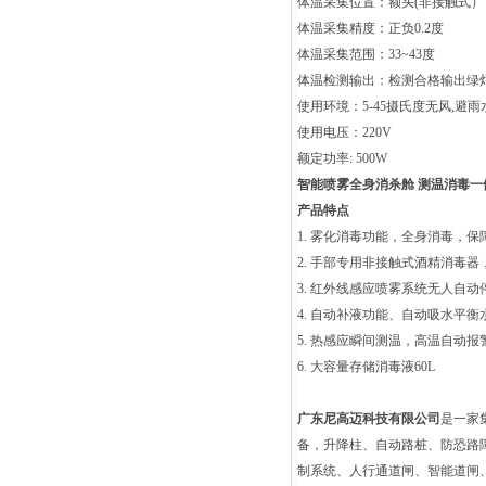
体温采集位置：额头(非接触式）
体温采集精度：正负0.2度
体温采集范围：33~43度
体温检测输出：检测合格输出绿
使用环境：5-45摄氏度无风,
避雨
使用电压：220V
额定功率: 500W
智能喷雾全身消杀舱 测温消毒一
产品特点
1. 雾化消毒功能，全身
消毒，保
2. 手部专用非接触式酒精消毒
3. 红外线感应喷雾系统无人自动
4. 自动补液功能、自动吸水平衡
5. 热感应瞬间测温，高温自动报
6. 大容量存储消毒液60L
广东尼高迈科技有限公司
是一家
备，升降柱、自动路桩、防恐路
制系统、人行通道闸、智能道闸