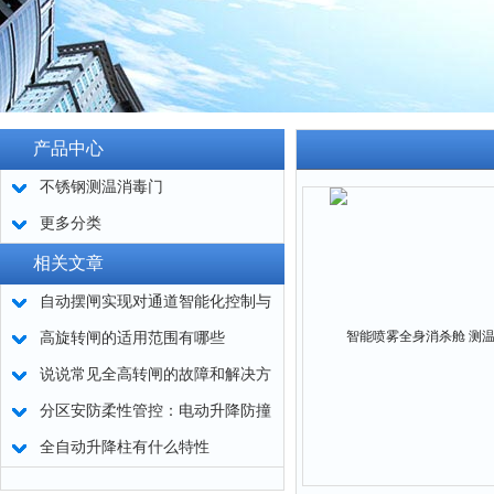
产品中心
不锈钢测温消毒门
更多分类
相关文章
自动摆闸实现对通道智能化控制与
管理
高旋转闸的适用范围有哪些
说说常见全高转闸的故障和解决方
法
分区安防柔性管控：电动升降防撞
柱应用解读
全自动升降柱有什么特性