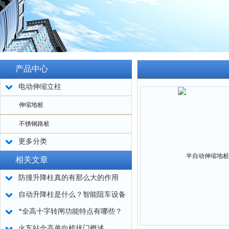
产品中心
电动伸缩立柱
伸缩地桩
不锈钢路桩
更多分类
相关文章
防撞升降柱真的有那么大的作用
吗？
自动升降柱是什么？智能阻车设备
解析
*全高十字转闸功能特点有哪些？
火车站全高单向梳状门概述