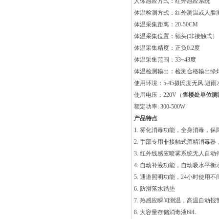
人体感应方式：红外感应系统
体温检测方式：红外测温或人脸
体温采集距离：20-50CM
体温采集位置：额头(非接触式）
体温采集精度：正负0.2度
体温采集范围：33~43度
体温检测输出：检测合格输出绿灯
使用环境：5-45摄氏度无风.避
使用电压：220V（
售楼处单位测
额定功率: 300-500W
产品特点
1. 雾化消毒功能，
全身消毒，保
2. 手部专用非接触式酒精消毒
3. 红外线感应喷雾系统无人自动
4. 自动补液功能，自动吸水平衡
5. 通道照明功能，24小时使用
6. 防滑落水踏垫
7. 热感应瞬间测温，高温自动报
8. 大容量存储消毒液60L