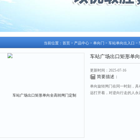
当前位置：
首页
>
产品中心
>
单向门
>
车站单向出入口
>
车站广场出口矩形单向
更新时间：2025-07-16
简要描述：
单向旋转闸门在同一时刻，具
远打开着，对逆向行走的人永
无法通过。这个大门安装在通
进出入的人员合理分流，消除
制