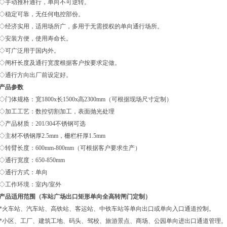
◇手动推杆通行，单向不可逆转。
◇稳定可靠，无任何电控部份。
◇经济实用，适用场所广，多用于无需授权的单向通行场所。
◇安装方便，使用寿命长。
◇可广泛用于国内外。
◇闸杆长度及通行宽度根据客户按要求定做。
◇通行方向出厂前设定好。
产品参数
◇门体规格：宽1800x长1500x高2300mm（可根据现场尺寸定制）
◇加工工艺：数控切割加工，表面抛光处理
◇产品材质：201/304不锈钢可选
◇主材不锈钢厚2.5mm，栅栏杆厚1.5mm
◇转臂长度：600mm-800mm（可根据客户要求生产）
◇通行宽度：650-850mm
◇通行方式：单向
◇工作环境：室内/室外
产品适用范围（
车站广场出口矩形单向全高转闸门定制
）
*火车站、汽车站、高铁站、客运站、中铁车站等单向出口或单向入口通道控制。
*小区、工厂、建筑工地、码头、驾校、旅游景点、商场、公园单向进出口通道管理。