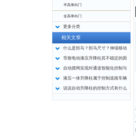
半高单向门
全高单向门
更多分类
相关文章
什么是拒马？拒马尺寸？伸缩移动
拒马路障厂家规格
导致电动液压升降柱其不稳定的因
素
自动摆闸实现对通道智能化控制与
管理
液压一体升降柱属于控制道路车辆
通行的设备
说说自动升降柱的控制方式有什么
注意事项