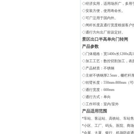
◇经济实用，适用场所广，多用
◇安装方便，使用寿命长。
◇可广泛用于国内外。
◇闸杆长度及通行宽度根据客户
◇通行方向出厂前设定好。
景区出口半高单向门转闸
产品参数
◇门体规格：宽1400x长1200x
◇加工工艺：数控切割加工，表
◇产品材质：不锈钢
◇主材不锈钢厚2.5mm，栅栏杆厚1
◇转臂长度：550mm-800mm
◇通行宽度：600mm
◇通行方式：单向
◇工作环境：室内/室外
产品适用范围
*车站、客运站、高铁站、车站
*小区、工厂、码头、医院、商
*会展、大厦、银行、机场防盗