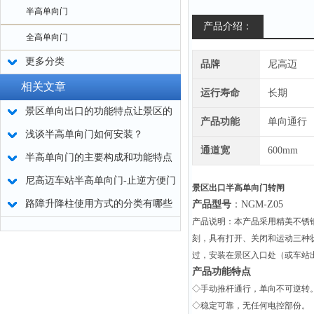
半高单向门
产品介绍：
全高单向门
更多分类
品牌
尼高迈
相关文章
运行寿命
长期
景区单向出口的功能特点让景区的
产品功能
单向通行
行人出入口管理更加便捷
浅谈半高单向门如何安装？
通道宽
600mm
半高单向门的主要构成和功能特点
尼高迈车站半高单向门-止逆方便门
景区出口半高单向门转闸
路障升降柱使用方式的分类有哪些
产品型号
：
NGM-Z05
产品说明：本产品采用精美不锈
呢
刻，具有打开、关闭和运动三种
过，安装在景区入口处（或车站
产品功能特点
◇手动推杆通行，单向不可逆转
◇稳定可靠，无任何电控部份。