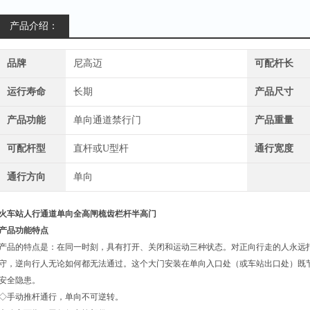
产品介绍：
品牌
尼高迈
可配杆长
运行寿命
长期
产品尺寸
产品功能
单向通道禁行门
产品重量
可配杆型
直杆或U型杆
通行宽度
通行方向
单向
火车站人行通道单向全高闸梳齿栏杆半高门
产品功能特点
产品的特点是：在同一时刻，具有打开、关闭和运动三种状态。对正向行走的人永远
守，逆向行人无论如何都无法通过。这个大门安装在单向入口处（或车站出口处）既
安全隐患。
◇手动推杆通行，单向不可逆转。