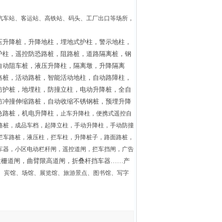
汽车站、客运站、高铁站、码头、工厂出口等场所，
压升降桩，升降地柱，埋地式护柱，警示地柱，
护柱，遥控防恐路桩，阻路桩，道路隔离桩，钢
自动阻车桩，液压升降柱，隔离墩，升降隔离
路桩，活动路桩，智能活动地柱，自动路障柱，
防护桩，地埋柱，防撞立柱，电动升降桩，全自
防冲撞伸缩路桩，自动收缩不锈钢桩，预埋升降
急路桩，机电升降柱，
止车升降柱，便携式遥控自
路桩，成品车档，起降立柱，手动升降柱，手动防撞
拦车路桩，液压柱，拦车柱，升降桩子，路面路桩，
车器，小区电动栏杆闸，遥控道闸，拦车挡闸，广告
栏栅道闸，曲臂限高道闸，折叠杆挡车器……产
、宾馆、场馆、展览馆、旅游景点、图书馆、写字