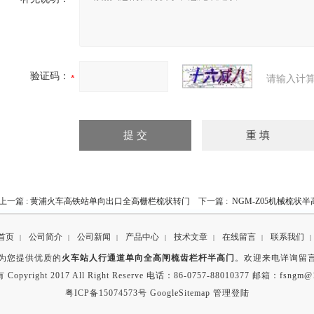
验证码：
请输入计算
上一篇 :
黄浦火车高铁站单向出口全高栅栏梳状转门
下一篇 :
NGM-Z05机械梳状
首页
公司简介
公司新闻
产品中心
技术文章
在线留言
联系我们
|
|
|
|
|
|
|
为您提供优质的
火车站人行通道单向全高闸梳齿栏杆半高门
。欢迎来电详询留
opyright 2017 All Right Reserve 电话：86-0757-88010377 邮箱：fsngm@
粤ICP备15074573号
GoogleSitemap
管理登陆