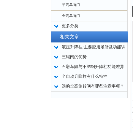
半高单向门
全高单向门
更多分类
相关文章
液压升降柱:主要应用场所及功能讲
解
三辊闸的优势
石墩车阻与不绣钢升降柱功能差异
全自动升降柱有什么特性
选购全高旋转闸有哪些注意事项？