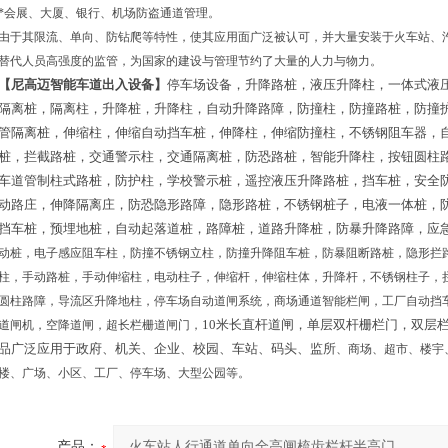
*会展、大厦、银行、机场防盗通道管理。
由于其限流、单向、防钻爬等特性，使其应用面广泛被认可，并大量安装于火车站、
替代人员高强度的监管，为国家的建设与管理节约了大量的人力与物力。
【尼高迈智能车道出入设备】
停车场设备，升降路桩，液压升降柱，一体式液
隔离桩，隔离柱，升降桩，升降柱，自动升降路障，防撞柱，防撞路桩，防撞
管隔离桩，伸缩柱，伸缩自动挡车桩，伸降柱，伸缩防撞柱，不锈钢阻车器，
桩，拦截路桩，交通警示柱，交通隔离桩，防恐路桩，智能升降柱，按钮圆柱
车道管制柱式路桩，防护柱，学校警示桩，遥控液压升降路桩，挡车桩，安全
动路庄，伸降隔离庄，防恐隐形路障，隐形路桩，不锈钢桩子，电液一体桩，
挡车桩，预埋地桩，自动起落道桩，路障桩，道路升降桩，防暴升降路障，应
动桩，电子感应阻车柱，防撞不锈钢立柱，防撞升降阻车桩，防暴阻断路桩，隐形拦
柱，手动路桩，手动伸缩柱，电动柱子，伸缩杆，伸缩柱体，升降杆，不锈钢柱子，
圆柱路障，导流区升降地柱，停车场自动道闸系统，商场通道智能栏闸，工厂自动挡
10米长直杆道闸，单层双杆栅栏门，双层
道闸机，空降道闸，超长栏栅道闸门
，
品广泛应用于政府、机关、企业、校园、车站、码头、监所
、
商场、超市、楼宇
楼、广场、小区、工厂、停车场、大型公园等。
产品：