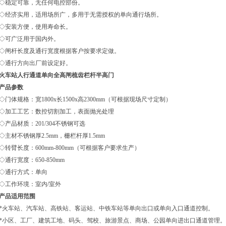
◇稳定可靠，无任何电控部份。
◇经济实用，适用场所广，多用于无需授权的单向通行场所。
◇安装方便，使用寿命长。
◇可广泛用于国内外。
◇闸杆长度及通行宽度根据客户按要求定做。
◇通行方向出厂前设定好。
火车站人行通道单向全高闸梳齿栏杆半高门
产品参数
◇门体规格：宽1800x长1500x高2300mm（可根据现场尺寸定制）
◇加工工艺：数控切割加工，表面抛光处理
◇产品材质：201/304不锈钢可选
◇主材不锈钢厚2.5mm，栅栏杆厚1.5mm
◇转臂长度：600mm-800mm（可根据客户要求生产）
◇通行宽度：650-850mm
◇通行方式：单向
◇工作环境：室内/室外
产品适用范围
*火车站、汽车站、高铁站、客运站、中铁车站等单向出口或单向入口通道控制。
*小区、工厂、建筑工地、码头、驾校、旅游景点、商场、公园单向进出口通道管理。