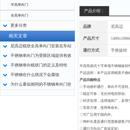
半高单向门
产品介绍：
全高单向门
更多分类
品牌
尼高迈
相关文章
产品尺寸
1400x100
尼高迈梳状全高单向门安装在车站
通行方式
手推旋转
出口安全又实用
不锈钢单向门为受限区域提供有效
安全保护
不锈钢单向梳状门的定义及特性
半高简易式十字单项不锈钢旋转
产品说明：本产品采用精美不锈
不锈钢在什么情况下会腐蚀
产品功能特点
为什么看似相同的不锈钢单向门价
◇手动推杆通行，单向不可逆转
格迥异？
◇稳定可靠，无任何电控部份。
◇经济实用，适用场所广，多用
◇安装方便，使用寿命长。
◇可广泛用于国内外。
◇闸杆长度及通行宽度根据客户
◇通行方向出厂前设定好。