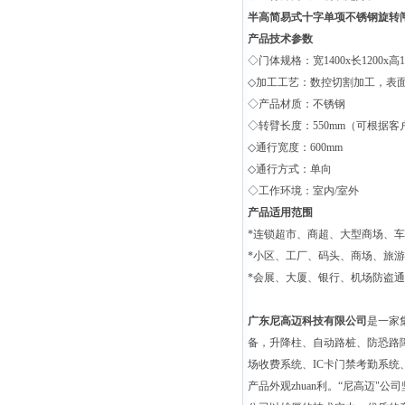
半高简易式十字单项不锈钢旋转
产品技术参数
◇门体规格：宽1400x长1200x
◇加工工艺：数控切割加工，表
◇产品材质：不锈钢
◇转臂长度：550mm（可根据
◇通行宽度：600mm
◇通行方式：单向
◇工作环境：室内/室外
产品适用范围
*连锁超市、商超、大型商场、
*小区、工厂、码头、商场、旅
*会展、大厦、银行、机场防盗
广东尼高迈科技有限公司
是一家
备，升降柱、自动路桩、防恐路
场收费系统、IC卡门禁考勤系统、
产品外观zhuan利。“尼高迈