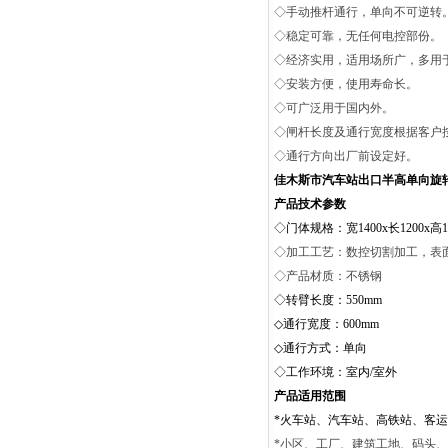
◇手动推杆通行，单向不可逆转
◇稳定可靠，无任何电控部份。
◇经济实用，适用场所广，多用
◇安装方便，使用寿命长。
◇可广泛用于国内外。
◇闸杆长度及通行宽度根据客户
◇通行方向出厂前设定好。
佳木斯市汽车站出口半高单向旋
产品技术参数
◇门体规格：宽1400x长1200x高1
◇加工工艺：数控切割加工，表
◇产品材质：不锈钢
◇转臂长度：550mm
◇通行宽度：600mm
◇通行方式：单向
◇工作环境：室内/室外
产品适用范围
*火车站、汽车站、高铁站、客
*小区、工厂、建筑工地、码头