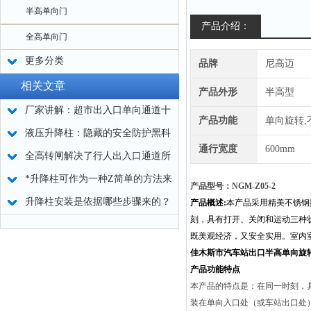
半高单向门
产品介绍：
全高单向门
更多分类
品牌
尼高迈
相关文章
产品外形
半高型
厂家讲解：超市出入口单向通道十
产品功能
单向旋转,
字转闸特性
液压升降柱：隐藏的安全防护黑科
通行宽度
600mm
技
全高转闸解决了行人出入口通道所
有的控制问题
*升降柱可作为一种Z简单的方法来
产品型号：NGM-Z05-2
控制进出
升降柱安装是依据哪些步骤来的？
产品概述:
本产品采用精美不锈钢
刻，具有打开、关闭和运动三种
既美观经济，又安全实用。室内
佳木斯市汽车站出口半高单向旋
产品功能特点
本产品的特点是：在同一时刻，
装在单向入口处（或车站出口处