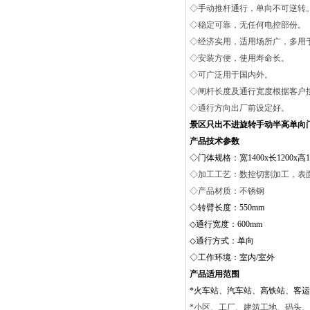
◇手动推杆通行，单向不可逆转
◇稳定可靠，无任何电控部份。
◇经济实用，适用场所广，多用
◇安装方便，使用寿命长。
◇可广泛用于国内外。
◇闸杆长度及通行宽度根据客户
◇通行方向出厂前设定好。
景区只出不进旋转手动半高单向
产品技术参数
◇门体规格：宽1400x长1200x高1
◇加工工艺：数控切割加工，表
◇产品材质：不锈钢
◇转臂长度：550mm
◇通行宽度：600mm
◇通行方式：单向
◇工作环境：室内/室外
产品适用范围
*火车站、汽车站、高铁站、客
*小区、工厂、建筑工地、码头