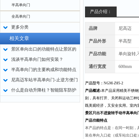
半高单向门
产品介绍：
全高单向门
更多分类
品牌
尼高迈
相关文章
产品外形
半高型
景区单向出口的功能特点让景区的
产品功能
单向旋转,
行人出入口管理更加便捷
浅谈半高单向门如何安装？
通行宽度
600mm
半高单向门的主要构成和功能特点
尼高迈车站半高单向门-止逆方便门
产品型号：NGM-Z05-2
什么是自动升降柱？智能阻车防护
产品概述:
本产品采用精美不锈钢
刻，具有打开、关闭和运动三种
设备详解
既美观经济，又安全实用。室内
景区只出不进旋转手动半高单向
产品功能特点
本产品的特点是：在同一时刻，
装在单向入口处（或车站出口处