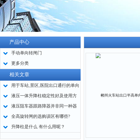
产品中心
手动单向转闸门
更多分类
相关文章
用于车站,景区,医院出口通行的单向
门怎么选择？
液压一体升降柱稳定性好及使用方
便
液压阻车器跟路障器并非同一种器
材
全高旋转闸的选购误区有哪些?
升降柱是什么 有什么用呢？