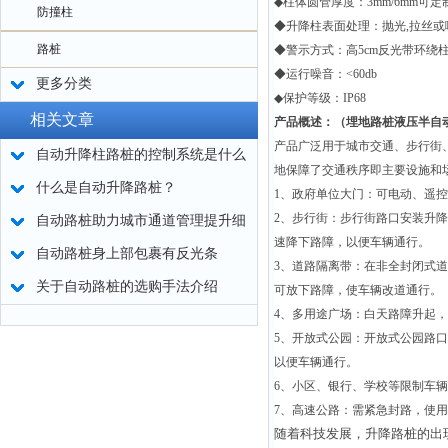
◆柱体圆管厚度：
3mm/6mm可定
防撞柱
◆升降柱表面处理：抛光
,
拉丝或
路桩
◆警示方式：高
5cm
反光带环绕
◆运行噪音：
<60db
更多分类
◆保护等级：
IP68
相关文章
产品概述：（
埋地路桩液压半自
产品广泛用于城市交通、步行街
自动升降柱路桩的控制系统是什么
地保障了交通秩序即主要设施和
原理？
什么是自动升降路桩？
1
、政府单位大门：可电动、遥控
2
、步行街：步行街路口安装升降
自动路桩助力城市通道管理提升细
速降下路障，以便车辆通行。
节
自动路桩身上部包裹有反光条
3
、道路隔离带：在非全封闭式道
关于自动路桩的选购手法介绍
可放下路障，使车辆改道通行。
4
、多用途广场：白天路障升起，
5
、开放式公园：开放式公园路口
以便车辆通行。
6
、小区、银行、学校等限制车辆
7
、高速公路：需紧急封路，使用
随着科技发展，升降
路桩
的出