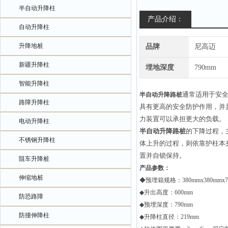
半自动升降柱
产品介绍：
自动升降柱
升降地桩
品牌
尼高迈
新疆升降柱
埋地深度
790mm
智能升降柱
通常适用于安
半自动升降路桩
路障升降柱
具有更高的安全防护作用，并
力装置可以承担更大的负载。
电动升降柱
半自动升降路桩
的下降过程，
不锈钢升降柱
体上升的过程，则依靠护柱本
置并自锁保持。
阻车升降桩
产品参数：
伸缩地桩
◆预埋箱规格：
380mmx380mmx
◆升出高度：
600mm
防恐路障
◆预埋深度：
790mm
防撞伸降柱
◆升降柱直径：
219mm