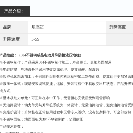
产品介绍：
品牌
尼高迈
升降高度
升降速度
3-5S
产品性能：（
304不锈钢成品电动升降防撞液压地柱
）
※不锈钢制作：产品采用
304
不锈钢制作加工，寿命更长、更加坚固耐用
※电镀防腐：埋地设备均采用电镀防腐处理、使其耐酸、耐腐蚀
※数控机床精密加工：全部部件采用数控机床精密加工制作而成、使其运行更加紧密
※液压一体式：现场安装调试便捷，运输、安装过程中不易改变出厂状态。产品升级
成方式。
※潜水极动力单元：可正常在水中工作，无需担心安装后受到雨雪影响
※无油路设计：动力单元与升降桩系统为一体设计，无需油路油管，避免油路油管受
※免维护设计：升降桩在正常使用过程中无需专人维护、没有复杂操作、可全部拆解
※不锈钢面板：地面面板为
304
不锈钢制作，坚固耐压
产品技术参数：