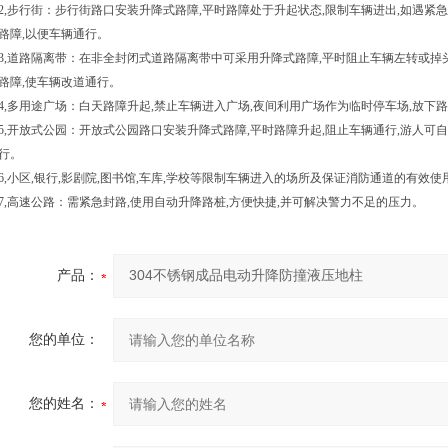
2,
步行街：步行街路口安装升降式路障
,
平时路障处于升起状态
,
限制车辆进出
,
如遇紧急
路障
,
以便车辆通行。
3,
道路隔离带：在非全封闭式道路隔离带中可采用升降式路障
,
平时阻止车辆左转或掉
路障
,
使车辆改道通行。
4,
多用途广场：白天路障升起
,
禁止车辆进入广场
,
夜间利用广场作为临时停车场
,
放下路
5,
开放式公园：开放式公园路口安装升降式路障
,
平时路障升起
,
阻止车辆通行
,
游人可自
行。
6,
小区
,
银行
,影剧院,图书馆,车库,
学校等限制车辆进入的场所及保证消防通道的有效使
7,
高速公路：需紧急封路
,
使用自动升降路桩
,
方便快捷
,
并可解决警力不足的压力。
产品：
您的单位：
您的姓名：