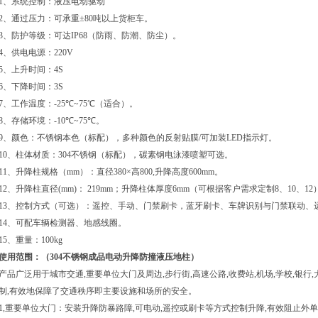
1
、系统控制：液压电动驱动
2
、通过压力：可承重
±80
吨以上货柜车。
3
、防护等级：可达
IP68
（防雨、防潮、防尘）。
4
、供电电源：
220V
5
、上升时间：
4S
6
、下降时间：
3S
7
、工作温度：
-25
℃
~75
℃
（适合）。
8
、存储环境：
-10
℃
~75
℃
。
9
、颜色：不锈钢本色（标配），多种颜色的反射贴膜
/
可加装
LED
指示灯。
10
、柱体材质：
304
不锈钢（标配），碳素钢电泳漆喷塑可选。
11
、升降柱规格（
mm
）：直径
380×
高
800,
升降高度
600mm
。
12
、升降柱直径
(mm)
：
219mm
；升降柱体厚度
6mm
（可根据客户需求定制
8
、
10
、
12
13
、控制方式（可选）：遥控、手动、门禁刷卡，蓝牙刷卡、车牌识别与门禁联动、
14
、可配车辆检测器、地感线圈。
15
、重量：
100kg
使用范围：（
304不锈钢成品电动升降防撞液压地柱
）
产品广泛用于城市交通
,
重要单位大门及周边
,
步行街
,
高速公路
,
收费站
,
机场
,
学校
,
银行
,
制
,
有效地保障了交通秩序即主要设施和场所的安全。
1,
重要单位大门：安装升降防暴路障
,
可电动
,
遥控或刷卡等方式控制升降
,
有效阻止外单