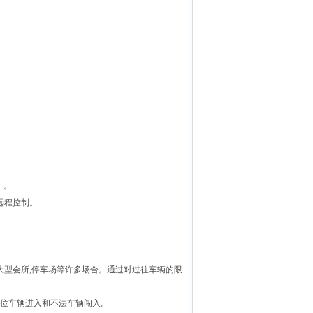
）。
远程控制。
大型会所
,
停车场等许多场合。通过对过往车辆的限
位车辆进入和不法车辆闯入。