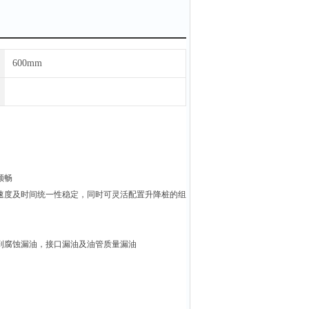
600mm
顺畅
速度及时间统一性稳定，同时可灵活配置升降桩的组
到腐蚀漏油，接口漏油及油管质量漏油