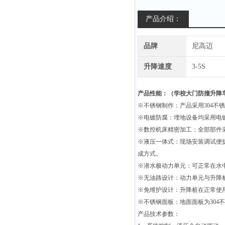
产品介绍：
品牌
尼高迈
升降速度
3-5S
产品性能：
（
学校大门防撞升降
※不锈钢制作：产品采用
304
不锈
※电镀防腐：埋地设备均采用电
※数控机床精密加工：全部部件
※液压一体式：现场安装调试便
成方式。
※潜水极动力单元：可正常在水
※无油路设计：动力单元与升降
※免维护设计：升降桩在正常使
※不锈钢面板：地面面板为
304
不
产品技术参数：