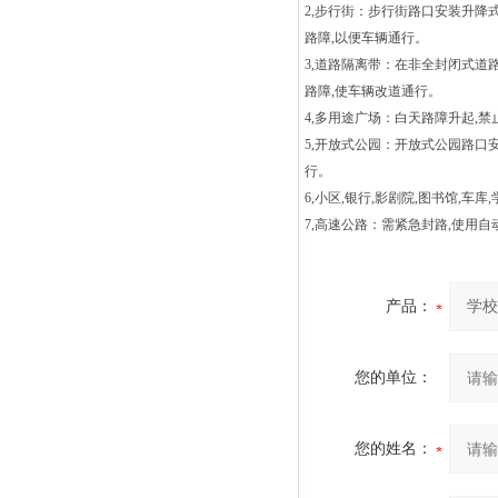
2,
步行街：步行街路口安装升降
路障
,
以便车辆通行。
3,
道路隔离带：在非全封闭式道
路障
,
使车辆改道通行。
4,
多用途广场：白天路障升起
,
禁
5,
开放式公园：开放式公园路口
行。
6,
小区
,
银行
,影剧院,图书馆,车库,
7,
高速公路：需紧急封路
,
使用自
产品：
您的单位：
您的姓名：