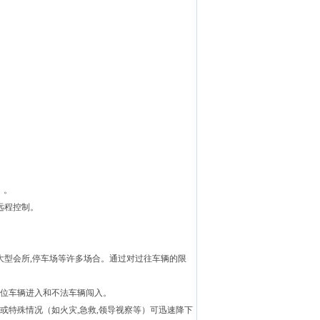
）。
远程控制。
大型会所
,
停车场等许多场合。通过对过往车辆的限
位车辆进入和不法车辆闯入。
或特殊情况（如火灾
,
急救
,
领导视察等）可迅速降下