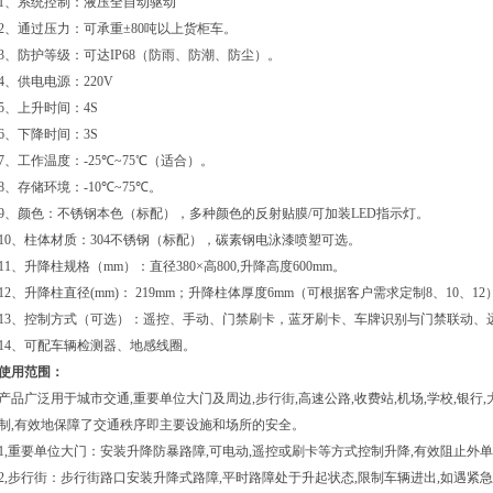
1
、系统控制：液压全自动驱动
2
、通过压力：可承重
±80
吨以上货柜车。
3
、防护等级：可达
IP68
（防雨、防潮、防尘）。
4
、供电电源：
220V
5
、上升时间：
4S
6
、下降时间：
3S
7
、工作温度：
-25
℃
~75
℃
（适合）。
8
、存储环境：
-10
℃
~75
℃
。
9
、颜色：不锈钢本色（标配），多种颜色的反射贴膜
/
可加装
LED
指示灯。
10
、柱体材质：
304
不锈钢（标配），碳素钢电泳漆喷塑可选。
11
、升降柱规格（
mm
）：直径
380×
高
800,
升降高度
600mm
。
12
、升降柱直径
(mm)
：
219mm
；升降柱体厚度
6mm
（可根据客户需求定制
8
、
10
、
12
13
、控制方式（可选）：遥控、手动、门禁刷卡，蓝牙刷卡、车牌识别与门禁联动、
14
、可配车辆检测器、地感线圈。
使用范围：
产品广泛用于城市交通
,
重要单位大门及周边
,
步行街
,
高速公路
,
收费站
,
机场
,
学校
,
银行
,
制
,
有效地保障了交通秩序即主要设施和场所的安全。
1,
重要单位大门：安装升降防暴路障
,
可电动
,
遥控或刷卡等方式控制升降
,
有效阻止外单
2,
步行街：步行街路口安装升降式路障
,
平时路障处于升起状态
,
限制车辆进出
,
如遇紧急