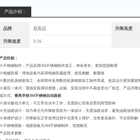
产品介绍：
品牌
尼高迈
升降高度
升降速度
3-5S
产品性能：
※不锈钢制作：产品采用
304
不锈钢制作加工，寿命更长、更加坚固耐用
※电镀防腐：埋地设备均采用电镀防腐处理、使其耐酸、耐腐蚀
※数控机床精密加工：全部部件采用数控机床精密加工制作而成、使其运行更加紧密
※液压一体式：现场安装调试便捷，运输、安装过程中不易改变出厂状态。产品升降
成方式。
番禺学校304不锈钢自动路桩
※潜水极动力单元：可正常在水中工作，无需担心安装后受到雨雪影响
※无油路设计：动力单元与升降桩系统为一体设计，无需油路油管，避免油路油管受
※免维护设计：升降桩在正常使用过程中无需专人维护、没有复杂操作、可全部拆解
※不锈钢面板：地面面板为
304
不锈钢制作，坚固耐压
产品技术参数：