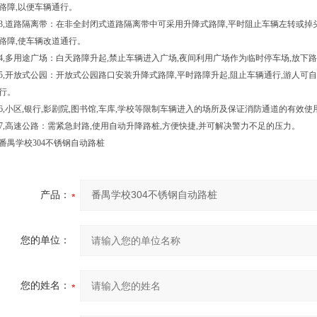
路障
,
以便车辆通行。
3,
道路隔离带：在非全封闭式道路隔离带中可采用升降式路障
,
平时阻止车辆左转或掉
路障
,
使车辆改道通行。
4,
多用途广场：白天路障升起
,
禁止车辆进入广场
,
夜间利用广场作为临时停车场
,
放下路
5,
开放式公园：开放式公园路口安装升降式路障
,
平时路障升起
,
阻止车辆通行
,
游人可自
行。
6,
小区
,
银行
,影剧院,图书馆,车库,
学校等限制车辆进入的场所及保证消防通道的有效使
7,
高速公路：需紧急封路
,
使用自动升降路桩
,
方便快捷
,
并可解决警力不足的压力。
番禺学校304不锈钢自动路桩
产品：
您的单位：
您的姓名：