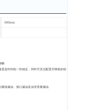
600mm
顺畅
速度及时间统一性稳定，同时可灵活配置升降桩的组
到腐蚀漏油，接口漏油及油管质量漏油