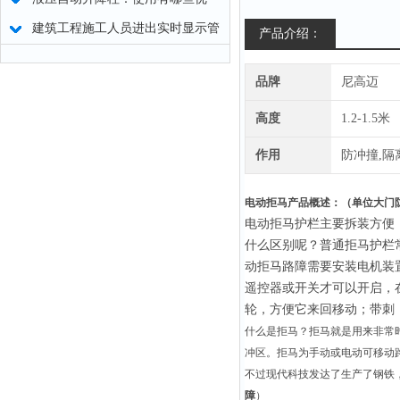
势？
建筑工程施工人员进出实时显示管
产品介绍：
理系统说明
品牌
尼高迈
高度
1.2-1.5米
作用
防冲撞,隔
电动拒马产品概述：（
单位大门
电动拒马护栏主要拆装方便
什么区别呢？普通拒马护栏
动拒马路障需要安装电机装
遥控器或开关才可以开启，
轮，方便它来回移动；带刺
什么是拒马？拒马就是用来非常
冲区。拒马为手动或电动可移动
不过现代科技发达了生产了钢铁
障
）