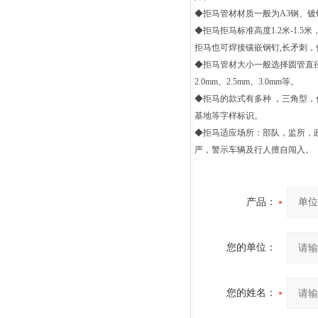
◆
拒马管材材质一般为
A3
钢、镀
◆
拒马拒马标准高度
1.2
米
-1.5
米
拒马也可焊接镶嵌钢钉
,
长矛刺，
◆
拒马管材大小一般选择圆管直
2.0mm
、
2.5mm
、
3.0mm
等。
◆
拒马的款式有多种
，三角型，
基地等字样标识。
◆
拒马适应场所：部队，监所，
严，警示车辆及行人擅自闯入
。
产品：
您的单位：
您的姓名：