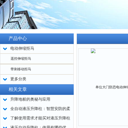
产品中心
电动伸缩拒马
遥控伸缩拒马
带刺移动拒马
更多分类
相关文章
升降地桩的奥秘与应用
全自动液压升降柱：智慧安防的柔
性屏障
了解使用需求才能买对液压升降柱
液压自动升降柱：使用有哪些优