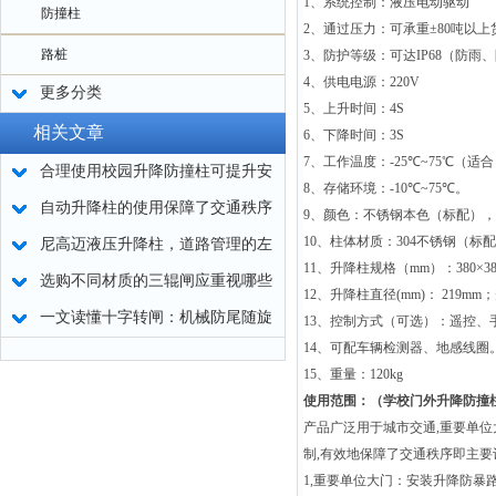
1
、系统控制：液压电动驱动
防撞柱
2
、通过压力：可承重
±80
吨以上
路桩
3
、防护等级：可达
IP68
（防雨、
4
、供电电源：
220V
更多分类
5
、上升时间：
4S
相关文章
6
、下降时间：
3S
7
、工作温度：
-25
℃
~75
℃
（适合
合理使用校园升降防撞柱可提升安
8
、存储环境：
-10
℃
~75
℃
。
全等级
自动升降柱的使用保障了交通秩序
9
、颜色：不锈钢本色（标配），
10
、柱体材质：
304
不锈钢（标配
和场所安全
尼高迈液压升降柱，道路管理的左
11
、升降柱规格（
mm
）：
380×3
膀右臂
选购不同材质的三辊闸应重视哪些
12
、升降柱直径
(mm)
：
219mm
；
因素
一文读懂十字转闸：机械防尾随旋
13
、控制方式（可选）：遥控、
14
、可配车辆检测器、地感线圈
转结构与电控门禁联动原理
15
、重量：
120kg
使用范围：（
学校门外升降防撞
产品广泛用于城市交通
,
重要单位
制
,
有效地保障了交通秩序即主要
1,
重要单位大门：安装升降防暴