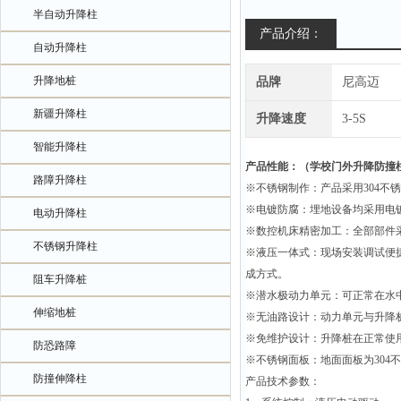
半自动升降柱
产品介绍：
自动升降柱
升降地桩
品牌
尼高迈
新疆升降柱
升降速度
3-5S
智能升降柱
产品性能：（
学校门外升降防撞
路障升降柱
※不锈钢制作：产品采用
304
不锈
※电镀防腐：埋地设备均采用电
电动升降柱
※数控机床精密加工：全部部件
不锈钢升降柱
※液压一体式：现场安装调试便
成方式。
阻车升降桩
※潜水极动力单元：可正常在水
伸缩地桩
※无油路设计：动力单元与升降
※免维护设计：升降桩在正常使
防恐路障
※不锈钢面板：地面面板为
304
不
防撞伸降柱
产品技术参数：