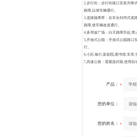
2,
步行街：步行街路口安装升降
路障
,
以便车辆通行。
3,
道路隔离带：在非全封闭式道
路障
,
使车辆改道通行。
4,
多用途广场：白天路障升起
,
禁
5,
开放式公园：开放式公园路口
行。
6,
小区
,
银行
,影剧院,图书馆,车库,
7,
高速公路：需紧急封路
,
使用自
产品：
您的单位：
您的姓名：