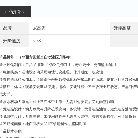
产品介绍：
品牌
尼高迈
升降高度
升降速度
3-5S
产品性能：（
地面方形板全自动液压升降柱
）
※不锈钢制作：产品采用
304
不锈钢制作加工，寿命更长、更加坚固耐用
※电镀防腐：埋地设备均采用电镀防腐处理、使其耐酸、耐腐蚀
※数控机床精密加工：全部部件采用数控机床精密加工制作而成、使其运行更加紧密
※液压一体式：现场安装调试便捷，运输、安装过程中不易改变出厂状态。产品升级
成方式。
※潜水极动力单元：可正常在水中工作，无需担心安装后受到雨雪影响
※无油路设计：动力单元与升降桩系统为一体设计，无需油路油管，避免油路油管受
※免维护设计：升降桩在正常使用过程中无需专人维护、没有复杂操作、可全部拆解
※不锈钢面板：地面面板为
304
不锈钢制作，坚固耐压
产品技术参数：