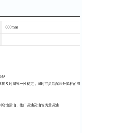
600mm
顺畅
速度及时间统一性稳定，同时可灵活配置升降桩的组
到腐蚀漏油，接口漏油及油管质量漏油