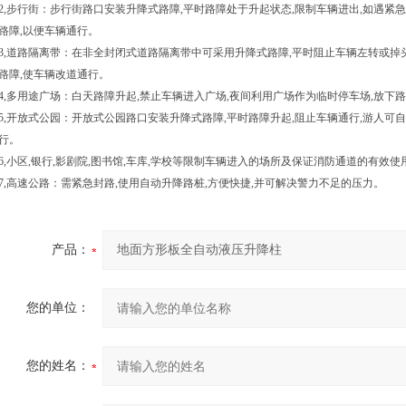
2,
步行街：步行街路口安装升降式路障
,
平时路障处于升起状态
,
限制车辆进出
,
如遇紧急
路障
,
以便车辆通行。
3,
道路隔离带：在非全封闭式道路隔离带中可采用升降式路障
,
平时阻止车辆左转或掉
路障
,
使车辆改道通行。
4,
多用途广场：白天路障升起
,
禁止车辆进入广场
,
夜间利用广场作为临时停车场
,
放下路
5,
开放式公园：开放式公园路口安装升降式路障
,
平时路障升起
,
阻止车辆通行
,
游人可自
行。
6,
小区
,
银行
,影剧院,图书馆,车库,
学校等限制车辆进入的场所及保证消防通道的有效使
7,
高速公路：需紧急封路
,
使用自动升降路桩
,
方便快捷
,
并可解决警力不足的压力。
产品：
您的单位：
您的姓名：