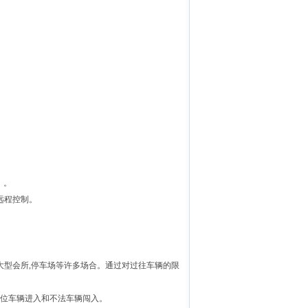
）。
远程控制。
大型会所
,
停车场等许多场合。通过对过往车辆的限
位车辆进入和不法车辆闯入。