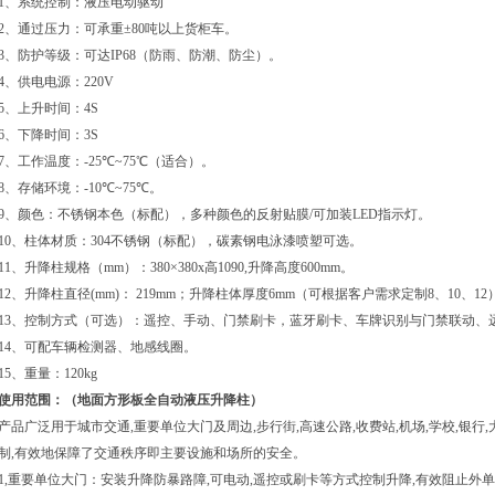
1
、系统控制：液压电动驱动
2
、通过压力：可承重
±80
吨以上货柜车。
3
、防护等级：可达
IP68
（防雨、防潮、防尘）。
4
、供电电源：
220V
5
、上升时间：
4S
6
、下降时间：
3S
7
、工作温度：
-25
℃
~75
℃
（适合）。
8
、存储环境：
-10
℃
~75
℃
。
9
、颜色：不锈钢本色（标配），多种颜色的反射贴膜
/
可加装
LED
指示灯。
10
、柱体材质：
304
不锈钢（标配），碳素钢电泳漆喷塑可选。
11
、升降柱规格（
mm
）：
380×380x
高
1090,
升降高度
600mm
。
12
、升降柱直径
(mm)
：
219mm
；升降柱体厚度
6mm
（可根据客户需求定制
8
、
10
、
12
13
、控制方式（可选）：遥控、手动、门禁刷卡，蓝牙刷卡、车牌识别与门禁联动、
14
、可配车辆检测器、地感线圈。
15
、重量：
120kg
使用范围：（
地面方形板全自动液压升降柱
）
产品广泛用于城市交通
,
重要单位大门及周边
,
步行街
,
高速公路
,
收费站
,
机场
,
学校
,
银行
,
制
,
有效地保障了交通秩序即主要设施和场所的安全。
1,
重要单位大门：安装升降防暴路障
,
可电动
,
遥控或刷卡等方式控制升降
,
有效阻止外单