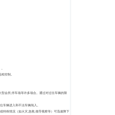
）。
远程控制。
大型会所
,
停车场等许多场合。通过对过往车辆的限
位车辆进入和不法车辆闯入。
或特殊情况（如火灾
,
急救
,
领导视察等）可迅速降下