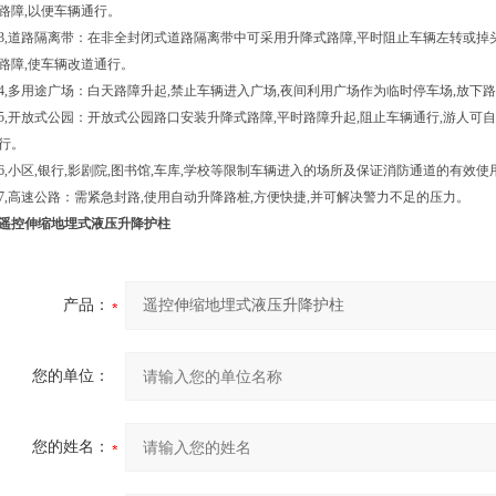
路障
,
以便车辆通行。
3,
道路隔离带：在非全封闭式道路隔离带中可采用升降式路障
,
平时阻止车辆左转或掉
路障
,
使车辆改道通行。
4,
多用途广场：白天路障升起
,
禁止车辆进入广场
,
夜间利用广场作为临时停车场
,
放下路
5,
开放式公园：开放式公园路口安装升降式路障
,
平时路障升起
,
阻止车辆通行
,
游人可自
行。
6,
小区
,
银行
,影剧院,图书馆,车库,
学校等限制车辆进入的场所及保证消防通道的有效使
7,
高速公路：需紧急封路
,
使用自动升降路桩
,
方便快捷
,
并可解决警力不足的压力。
遥控伸缩地埋式液压升降护柱
产品：
您的单位：
您的姓名：