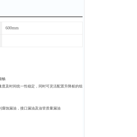
600mm
顺畅
速度及时间统一性稳定，同时可灵活配置升降桩的组
到腐蚀漏油，接口漏油及油管质量漏油