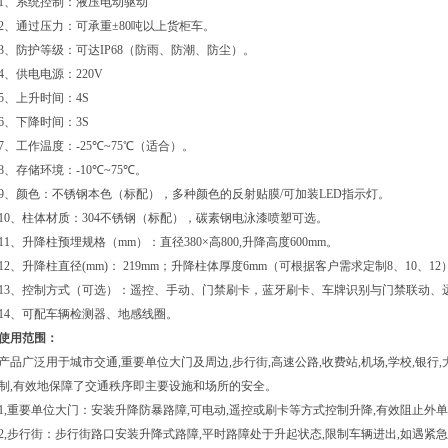
1
、系统控制：液压电动驱动
2
、通过压力：可承重
±80
吨以上货柜车。
3
、防护等级：可达
IP68
（防雨、防潮、防尘）。
4
、供电电源：
220V
5
、上升时间：
4S
6
、下降时间：
3S
7
、工作温度：
-25
℃
~75
℃
（适合）。
8
、存储环境：
-10
℃
~75
℃
。
9
、颜色：不锈钢本色（标配），多种颜色的反射贴膜
/
可加装
LED
指示灯。
10
、柱体材质：
304
不锈钢（标配），碳素钢电泳漆喷塑可选。
11
、升降柱预埋规格（
mm
）：直径
380×
高
800,
升降高度
600mm
。
12
、升降柱直径
(mm)
：
219mm
；升降柱体厚度
6mm
（可根据客户需求定制
8
、
10
、
12
13
、控制方式（可选）：遥控、手动、门禁刷卡，蓝牙刷卡、车牌识别与门禁联动、
14
、可配车辆检测器、地感线圈。
使用范围：
产品广泛用于城市交通
,
重要单位大门及周边
,
步行街
,
高速公路
,
收费站
,
机场
,
学校
,
银行
,
制
,
有效地保障了交通秩序即主要设施和场所的安全。
1,
重要单位大门：安装升降防暴路障
,
可电动
,
遥控或刷卡等方式控制升降
,
有效阻止外单
2,
步行街：步行街路口安装升降式路障
,
平时路障处于升起状态
,
限制车辆进出
,
如遇紧急