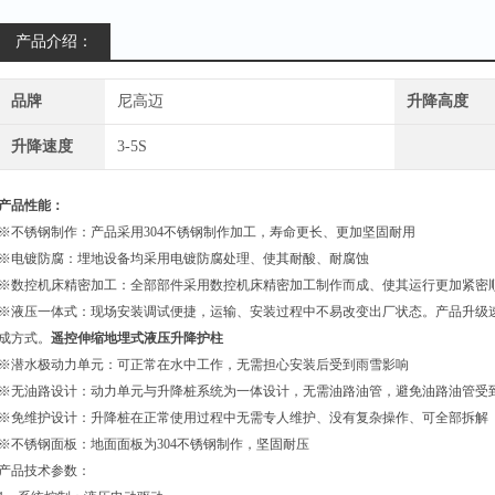
产品介绍：
品牌
尼高迈
升降高度
升降速度
3-5S
产品性能：
※不锈钢制作：产品采用
304
不锈钢制作加工，寿命更长、更加坚固耐用
※电镀防腐：埋地设备均采用电镀防腐处理、使其耐酸、耐腐蚀
※数控机床精密加工：全部部件采用数控机床精密加工制作而成、使其运行更加紧密
※液压一体式：现场安装调试便捷，运输、安装过程中不易改变出厂状态。产品升级
成方式。
遥控伸缩地埋式液压升降护柱
※潜水极动力单元：可正常在水中工作，无需担心安装后受到雨雪影响
※无油路设计：动力单元与升降桩系统为一体设计，无需油路油管，避免油路油管受
※免维护设计：升降桩在正常使用过程中无需专人维护、没有复杂操作、可全部拆解
※不锈钢面板：地面面板为
304
不锈钢制作，坚固耐压
产品技术参数：