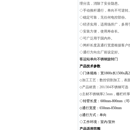
理分流，消除了安全隐患。
◇手动推杆通行，单向不可逆转
◇稳定可靠，无任何电控部份。
◇经济实用，适用场所广，多用
◇安装方便，使用寿命长。
◇可广泛用于国内外。
◇闸杆长度及通行宽度根据客户
◇通行方向出厂前设定好。
客运站单向不锈钢旋转门
产品技术参数
◇门体规格：宽1800x长1500x
◇
加工工艺：数控切割加工，表
◇
产品材质：201/304不锈钢可选
◇
主材不锈钢厚
2.5mm，栅栏杆厚1
◇转臂长度：600mm-800mm
◇通行宽度：650mm-850mm
◇通行方式：单向
◇工作环境：室内/室外
产品适用范围