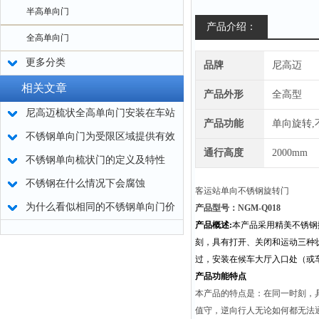
半高单向门
产品介绍：
全高单向门
更多分类
品牌
尼高迈
相关文章
产品外形
全高型
尼高迈梳状全高单向门安装在车站
产品功能
单向旋转,
出口安全又实用
不锈钢单向门为受限区域提供有效
通行高度
2000mm
安全保护
不锈钢单向梳状门的定义及特性
不锈钢在什么情况下会腐蚀
客运站单向不锈钢旋转门
为什么看似相同的不锈钢单向门价
产品型号：NGM-Q018
产品概述:
本产品采用精美不锈钢
格迥异？
刻，具有打开、关闭和运动三种
过，安装在候车大厅入口处（或
产品功能特点
本产品的特点是：在同一时刻，
值守，逆向行人无论如何都无法