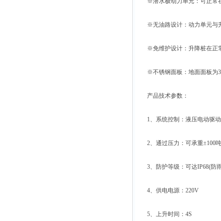
※潜水极动力单元：可正常在
※无油路设计：动力单元与升
※免维护设计：升降桩在正常
※不锈钢面板：地面面板为30
产品技术参数：
1、系统控制：液压电动驱动
2、通过压力：可承重±100
3、防护等级：可达IP68(防
4、供电电源：220V
5、上升时间：4S