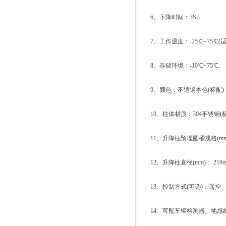
6、下降时间：3S
7、工作温度：-25℃~75℃(适
8、存储环境：-10℃~75℃。
9、颜色：不锈钢本色(标配)，
10、柱体材质：304不锈钢(标
11、升降柱预埋圆桶规格(mm)：3
12、升降柱直径(mm)： 219
13、控制方式(可选)：遥控
14、可配车辆检测器、地感