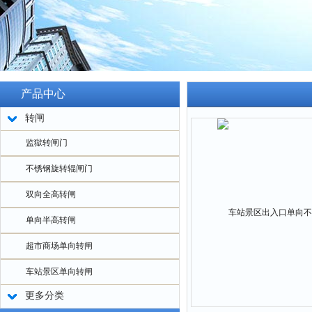
产品中心
转闸
监獄转闸门
不锈钢旋转辊闸门
双向全高转闸
单向半高转闸
超市商场单向转闸
车站景区单向转闸
更多分类