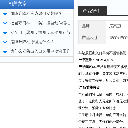
相关文章
产品介绍：
路障升降柱应该如何安装呢？
校园守门神——防冲撞自动伸缩柱
品牌
尼高迈
安全门（翼闸，摆闸，三辊闸）与
产品尺寸
1800x150
防盗门之间有何不同？
路障升降柱原理是什么？
为什么安防出入口选用电动液压升
车站景区出入口单向不锈钢转闸
产品型号：NGM-Q018
降柱？
产品概述:
本产品采用精美不锈钢
刻，具有打开、关闭和运动三种
过，安装在候车大厅入口处（或
产品功能特点
本产品的特点是：在同一时刻，
值守，逆向行人无论如何都无法
理分流，消除了安全隐患。
◇手动推杆通行，单向不可逆转
◇稳定可靠，无任何电控部份。