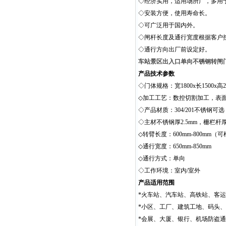
◇经济实用，适用场所广，多用
◇安装方便，使用寿命长。
◇可广泛用于国内外。
◇闸杆长度及通行宽度根据客户
◇通行方向出厂前设定好。
车站景区出入口单向不锈钢转闸
产品技术参数
◇门体规格：宽1800x长1500x
◇加工工艺：数控切割加工，表
◇产品材质：304/201不锈钢可选
◇主材不锈钢厚
2.5mm
，
栅栏杆
◇转臂长度：
600mm
-800mm
（可
◇通行宽度：
650mm-850mm
◇通行方式：单向
◇工作环境：室内
/
室外
产品适用范围
*
火车站、汽车站、高铁站、客运
*小区、工厂、建筑工地、码头
*会展、大厦、银行、机场防盗