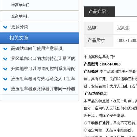
半高单向门
产品介绍：
全高单向门
更多分类
品牌
尼高迈
相关文章
产品尺寸
1800x150
高铁站单向门使用注意事项
中山高铁站单向门*
景区单向出口的功能特点让景区的
产品型号：NGM-Q018
行人出入口管理更加便捷
升降地桩可以与道闸控制系统等配
产品概述:
本产品采用精美不锈钢
套使用或者单独使用
液压阻车器可有效地避免人工阻车
刻，具有打开、关闭和运动三种
过，安装在候车大厅入口处（或
易带来的偏差
液压阻车器跟路障器并非同一种器
产品功能特点
材
本产品的特点是：在同一时刻，
值守，逆向行人无论如何都无法
理分流，消除了安全隐患。
◇手动推杆通行，单向不可逆转
◇稳定可靠，无任何电控部份。