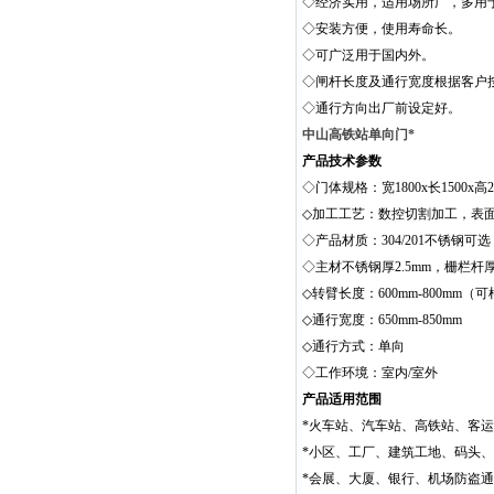
◇经济实用，适用场所广，多用
◇安装方便，使用寿命长。
◇可广泛用于国内外。
◇闸杆长度及通行宽度根据客户
◇通行方向出厂前设定好。
中山高铁站单向门*
产品技术参数
◇门体规格：宽1800x长1500x
◇加工工艺：数控切割加工，表
◇产品材质：304/201不锈钢可选
◇主材不锈钢厚
2.5mm
，
栅栏杆
◇转臂长度：
600mm
-800mm
（可
◇通行宽度：
650mm-850mm
◇通行方式：单向
◇工作环境：室内
/
室外
产品适用范围
*
火车站、汽车站、高铁站、客运
*小区、工厂、建筑工地、码头
*会展、大厦、银行、机场防盗