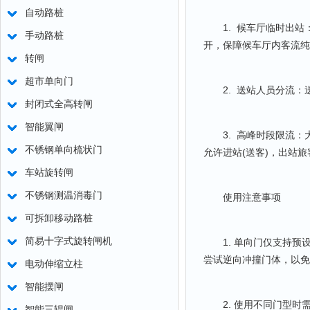
自动路桩
1. 候车厅临时出站
手动路桩
开，保障候车厅内客流纯
转闸
超市单向门
2. 送站人员分流：
封闭式全高转闸
智能翼闸
3. 高峰时段限流：
不锈钢单向梳状门
允许进站(送客)，出站
车站旋转闸
不锈钢测温消毒门
使用注意事项
可拆卸移动路桩
简易十字式旋转闸机
1. 单向门仅支持预
尝试逆向冲撞门体，以免
电动伸缩立柱
智能摆闸
2. 使用不同门型时需
智能三辊闸