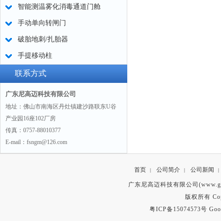
智能测温雾化消毒通道门舱
手动单向转闸门
破胎地刺/扎胎器
手提移动柱
联系方式
广东尼高迈科技有限公司
地址：佛山市南海区丹灶镇建沙路联东U谷
产业园16座102厂房
传真：0757-88010377
E-mail：fsngm@126.com
首页
公司简介
公司新闻
|
|
|
广东尼高迈科技有限公司(www.gd
版权所有 Copyr
粤ICP备15074573号
Goo