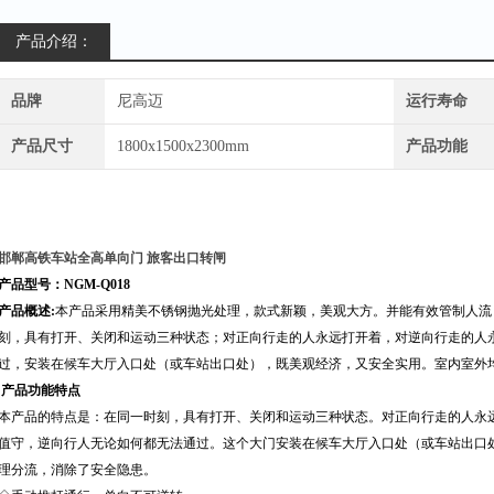
产品介绍：
品牌
尼高迈
运行寿命
产品尺寸
1800x1500x2300mm
产品功能
邯郸高铁车站全高单向门 旅客出口转闸
产品型号：NGM-Q018
产品概述:
本产品采用精美不锈钢抛光处理，款式新颖，美观大方。并能有效管制人流
刻，具有打开、关闭和运动三种状态；对正向行走的人永远打开着，对逆向行走的人
过，安装在候车大厅入口处（或车站出口处），既美观经济，又安全实用。室内室外
产品功能特点
本产品的特点是：在同一时刻，具有打开、关闭和运动三种状态。对正向行走的人永
值守，逆向行人无论如何都无法通过。这个大门安装在候车大厅入口处（或车站出口
理分流，消除了安全隐患。