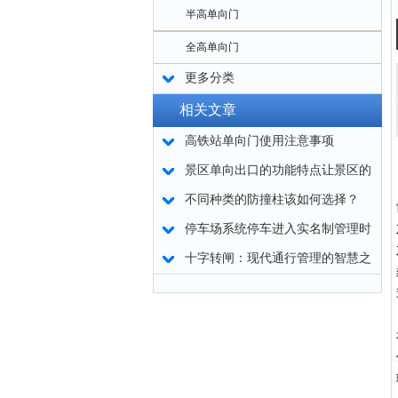
半高单向门
全高单向门
更多分类
相关文章
高铁站单向门使用注意事项
景区单向出口的功能特点让景区的
行人出入口管理更加便捷
不同种类的防撞柱该如何选择？
停车场系统停车进入实名制管理时
代
十字转闸：现代通行管理的智慧之
门