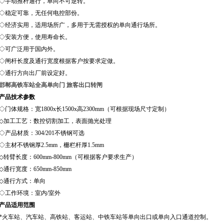
◇手动推杆通行，单向不可逆转。
◇稳定可靠，无任何电控部份。
◇经济实用，适用场所广，多用于无需授权的单向通行场所。
◇安装方便，使用寿命长。
◇可广泛用于国内外。
◇闸杆长度及通行宽度根据客户按要求定做。
◇通行方向出厂前设定好。
邯郸高铁车站全高单向门 旅客出口转闸
产品技术参数
◇门体规格：宽1800x长1500x高2300mm（可根据现场尺寸定制）
◇加工工艺：数控切割加工，表面抛光处理
◇产品材质：304/201不锈钢可选
◇主材不锈钢厚
2.5mm
，
栅栏杆厚
1.5mm
◇转臂长度：
600mm
-800mm
（可根据客户要求生产）
◇通行宽度：
650mm-850mm
◇通行方式：单向
◇工作环境：室内
/
室外
产品适用范围
*
火车站、汽车站、高铁站、客运站、中铁车站等单向出口或单向入口通道控制。