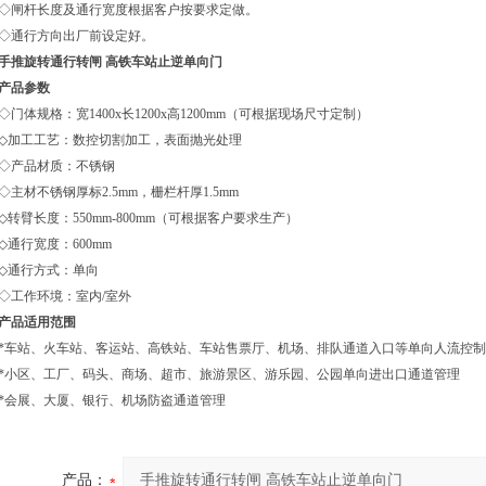
◇闸杆长度及通行宽度根据客户按要求定做。
◇通行方向出厂前设定好。
手推旋转通行转闸 高铁车站止逆单向门
产品参数
◇门体规格：宽1400x长1200x高1200mm（可根据现场尺寸定制）
◇加工工艺：数控切割加工，表面抛光处理
◇产品材质：不锈钢
◇主材不锈钢厚标2.5mm，栅栏杆厚1.5mm
◇转臂长度：550mm-800mm（可根据客户要求生产）
◇通行宽度：600mm
◇通行方式：单向
◇工作环境：室内/室外
产品适用范围
*车站、火车站、客运站、高铁站、车站售票厅、机场、排队通道入口等单向人流控制
*小区、工厂、码头、商场、超市、旅游景区、游乐园、公园单向进出口通道管理
*会展、大厦、银行、机场防盗通道管理
产品：