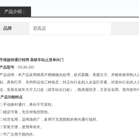
产品介绍：
品牌
尼高迈
手推旋转通行转闸 高铁车站止逆单向门
产品型号
：NGM-Z05
产品说明：本产品采用精美不锈钢抛光处理，款式新颖，美观大方。并能有效管制人
刻，具有打开、关闭和运动三种状态；对正向行走的人永远打开着，对逆向行走的人
过，安装在候车大厅入口处（或车站出口处），既美观经济，又安全实用。室内室外
产品功能特点
◇手动推杆通行，单向不可逆转。
◇稳定可靠，无任何电控部份。
◇经济实用，适用场所广，多用于无需授权的单向通行场所。
◇安装方便，使用寿命长。
◇可广泛用于国内外。