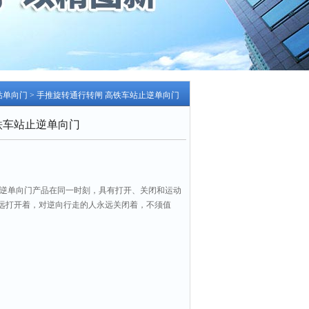
站单向门
> 手推旋转通行转闸 高铁车站止逆单向门
铁车站止逆单向门
止逆单向门产品在同一时刻，具有打开、关闭和运动
远打开着，对逆向行走的人永远关闭着，不须值