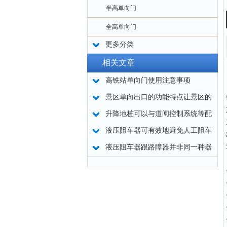
半高单向门
全高单向门
更多分类
相关文章
高铁站单向门使用注意事项
景区单向出口的功能特点让景区的
行人出入口管理更加便捷
升降地桩可以与道闸控制系统等配
套使用或者单独使用
液压阻车器可有效地避免人工阻车
易带来的偏差
液压阻车器跟路障器并非同一种器
材