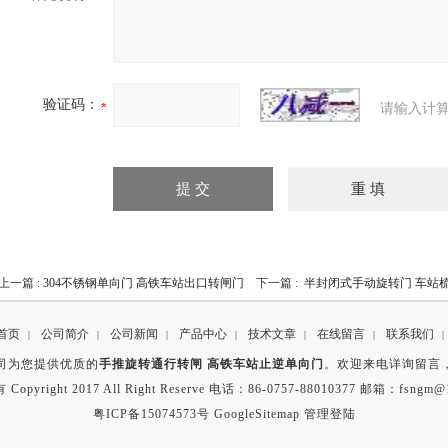
验证码：
请输入计算
上一篇 :
304不锈钢单向门 高铁车站出口转闸门
下一篇 :
半封闭式手动旋转门 车站
首页
公司简介
公司新闻
产品中心
技术文章
在线留言
联系我们
|
|
|
|
|
|
|
司为您提供优质的
手推旋转通行转闸 高铁车站止逆单向门
。欢迎来电详询留言
opyright 2017 All Right Reserve 电话：86-0757-88010377 邮箱：fsngm@
粤ICP备15074573号
GoogleSitemap
管理登陆