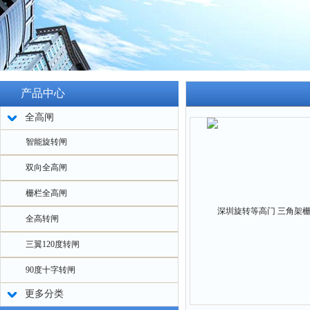
产品中心
全高闸
智能旋转闸
双向全高闸
栅栏全高闸
全高转闸
三翼120度转闸
90度十字转闸
更多分类