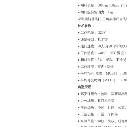
● 闸杆长度：500mm-700mm（
● 闸杆旋转驱动力：1kg
深圳旋转等高门 三角架栅栏全高
技术参数：
● 工作电源： 220V
● 通信接口：TCP/IP
● 通行速度：20人/分钟（常闭模
● 工作温度： -40℃ ~ 80℃ 湿度
● 相对湿度：5％ ~ 95%（不冷凝
● 工作环境：室内 / 室外
● 平均*运行次数（MCBF）：50
● 平均修复时间（MTTR）：≤ 3
典型应用：
● 高安保场合：监獄、军事机构
● 办公场所：政府机关等
● 居住场所：小区、社区、公寓
● 工业设施：厂区、车间等
● 科教单位：学校、院校、研究