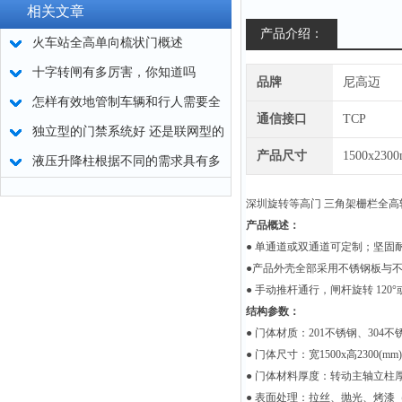
相关文章
产品介绍：
火车站全高单向梳状门概述
十字转闸有多厉害，你知道吗
品牌
尼高迈
怎样有效地管制车辆和行人需要全
通信接口
TCP
自动液压升降柱
独立型的门禁系统好 还是联网型的
产品尺寸
1500x230
门禁系统好?
液压升降柱根据不同的需求具有多
种配置方式
深圳旋转等高门 三角架栅栏全高
产品概述：
● 单通道或双通道可定制；坚
●产品外壳全部采用不锈钢板与
● 手动推杆通行，闸杆旋转 12
结构参数：
● 门体材质：201不锈钢、304
● 门体尺寸：宽1500x高2300(mm)
● 门体材料厚度：转动主轴立柱厚2
● 表面处理：拉丝、抛光、烤漆