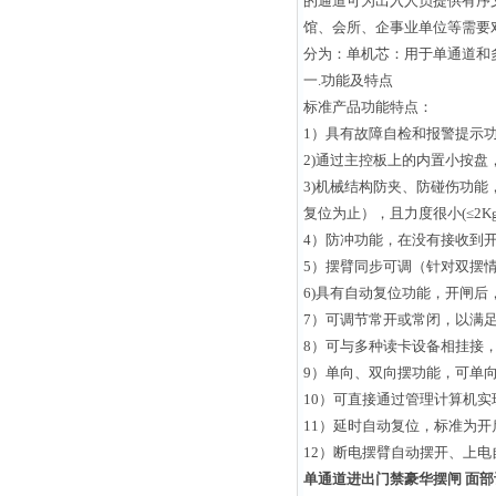
的通道可为出入人员提供有序
馆、会所、企事业单位等需要
分为：单机芯：用于单通道和
一.功能及特点
标准产品功能特点：
1）具有故障自检和报警提示
2)通过主控板上的内置小按盘
3)机械结构防夹、防碰伤功
复位为止），且力度很小(≤2Kg
4）防冲功能，在没有接收到
5）摆臂同步可调（针对双摆
6)具有自动复位功能，开闸
7）可调节常开或常闭，以满
8）可与多种读卡设备相挂接
9）单向、双向摆功能，可单
10）可直接通过管理计算机
11）延时自动复位，标准为开
12）断电摆臂自动摆开、上
单通道进出门禁豪华摆闸 面