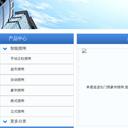
产品中心
智能摆闸
手动立柱摆闸
超市摆闸
自动摆闸
豪华摆闸
桥式摆闸
立式摆闸
更多分类