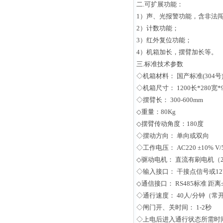
二.可扩展功能：
1）声、光报警功能，含非法
2）计数功能；
3）红外复位功能；
4）机箱加长，摆臂加长等。
三.标准技术参数
◇机箱材料： 国产标准(304号
◇机箱尺寸： 1200长*280宽*
◇摆臂长： 300-600mm
◇重量：80Kg
◇摆臂传动角度：180度
◇摆动方向： 单向或双向
◇工作电压： AC220 ±10% V/5
◇驱动电机： 直流有刷电机（2
◇输入接口： 干接点信号或12V
◇通信接口： RS485标准 距离≤
◇通行速度： 40人/分钟（常开
◇闸门开、关时间： 1-2秒
◇上电后进入通行状态所需时间