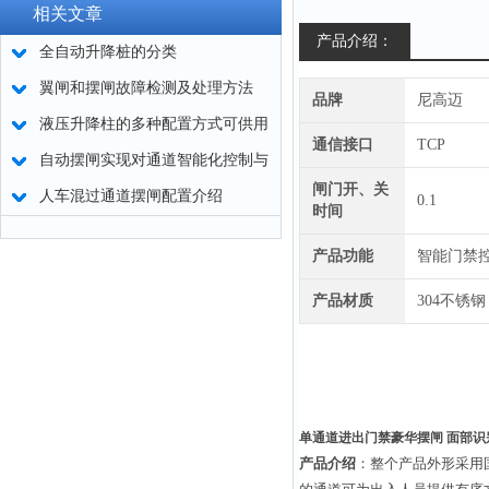
相关文章
产品介绍：
全自动升降桩的分类
翼闸和摆闸故障检测及处理方法
品牌
尼高迈
液压升降柱的多种配置方式可供用
通信接口
TCP
户选择
自动摆闸实现对通道智能化控制与
闸门开、关
管理
人车混过通道摆闸配置介绍
0.1
时间
产品功能
智能门禁
产品材质
304不锈钢
单通道进出门禁豪华摆闸 面部识
产品介绍
：
整个产品外形采用