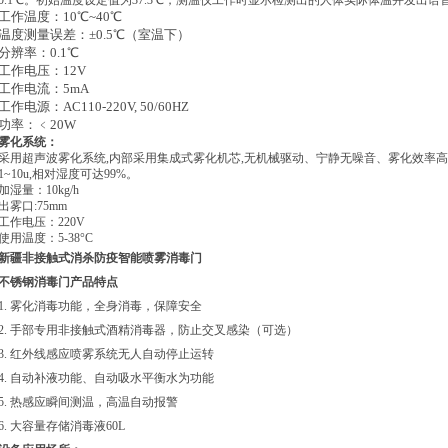
0.1℃。初始温度设定值为37.3℃，测温仪工作时显示检测出的人体实际体温并发出语音
工作温度：10℃~40℃
温度测量误差：±0.5℃（室温下）
分辨率：0.1℃
工作电压：12V
工作电流：5mA
工作电源：AC110-220V, 50/60HZ
功率：﹤20W
雾化系统：
采用超声波雾化系统,内部采用集成式雾化机芯,无机械驱动、宁静无噪音、雾化效率
1~10u,相对湿度可达99%。
加湿量：10kg/h
出雾口:75mm
工作电压：220V
使用温度：5-38°C
新疆非接触式消杀防疫智能喷雾消毒门
不锈钢消毒门产品特点
1. 雾化消毒功能，全身
消毒，保障安全
2. 手部专用非接触式酒精消毒器，防止交叉感染（可选）
3. 红外线感应喷雾系统无人自动停止运转
4. 自动补液功能、自动吸水平衡水为功能
5. 热感应瞬间测温，高温自动报警
6. 大容量存储消毒液60L