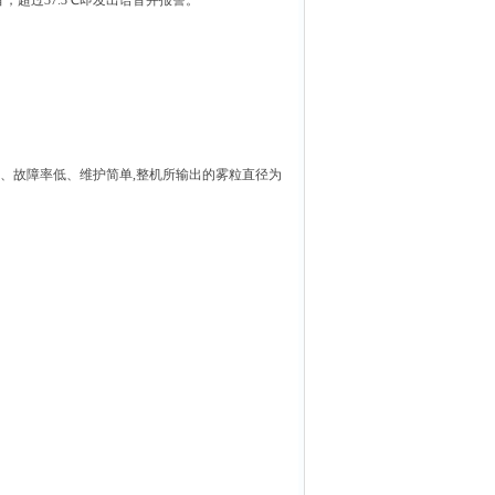
，超过37.3℃即发出语音并报警。
高、故障率低、维护简单,整机所输出的雾粒直径为