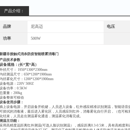
产品介绍：
品牌
尼高迈
电压
功率
500W
新疆非接触式消杀防疫智能喷雾消毒门
产品技术参数
设备规格：(
长*
宽*
高）
外径尺寸： 1950*1300*2300mm
内径测温尺寸：650*1200*1900mm
内径雾化尺寸：1200*1200*1900mm
设备电源：220V 50HZ
设备功率：0.5KW
总重量：200kg
设备整体可移动
设备使用步骤：
插上设备电源，开启设备开机键，人员进入设备，红外感应精准识别测温，智能语音
可搓拭的消毒液，最后进入雾化区，人员感应到红外，消毒雾化自行开启，（也可检
化结束，人员走出测温雾化通道，测温雾化消毒完成。
测温主功能：
采用高精度远距离红外测温(可选人脸识别测温），感应距离0.3-0.5米，具有高精度和