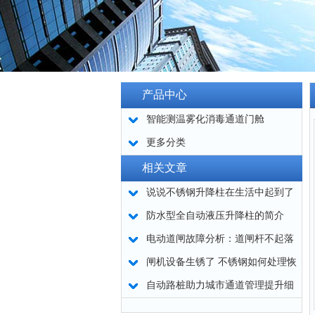
产品中心
智能测温雾化消毒通道门舱
更多分类
相关文章
说说不锈钢升降柱在生活中起到了
哪些作用呢
防水型全自动液压升降柱的简介
电动道闸故障分析：道闸杆不起落
是什么原因？
闸机设备生锈了 不锈钢如何处理恢
复原样？
自动路桩助力城市通道管理提升细
节