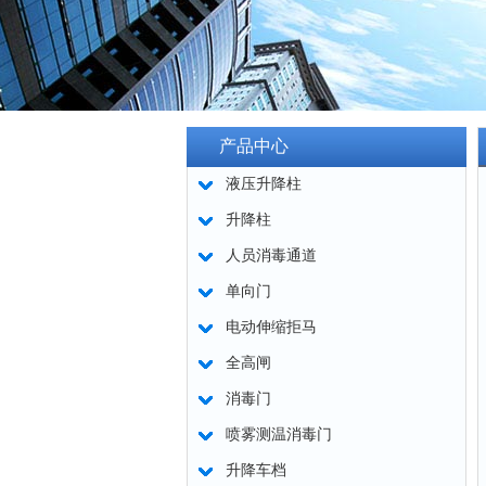
产品中心
液压升降柱
升降柱
人员消毒通道
单向门
电动伸缩拒马
全高闸
消毒门
喷雾测温消毒门
升降车档