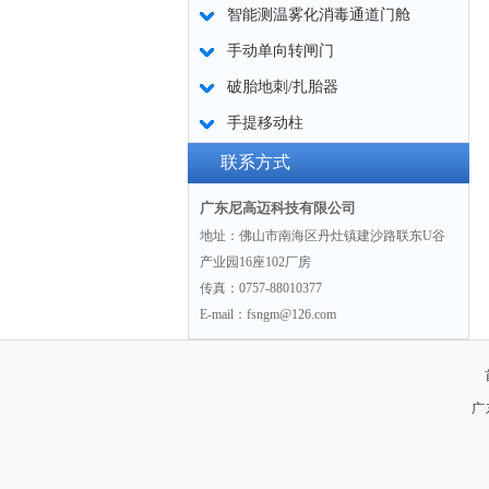
智能测温雾化消毒通道门舱
手动单向转闸门
破胎地刺/扎胎器
手提移动柱
联系方式
广东尼高迈科技有限公司
地址：佛山市南海区丹灶镇建沙路联东U谷
产业园16座102厂房
传真：0757-88010377
E-mail：fsngm@126.com
广