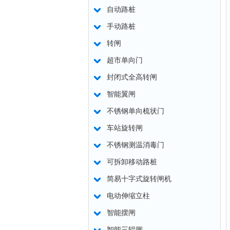
自动路桩
手动路桩
转闸
超市单向门
封闭式全高转闸
智能翼闸
不锈钢单向梳状门
车站旋转闸
不锈钢测温消毒门
可拆卸移动路桩
简易十字式旋转闸机
电动伸缩立柱
智能摆闸
智能三辊闸