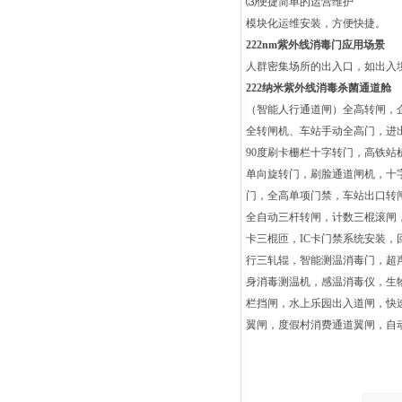
⑶便捷简单的运营维护
模块化运维安装，方便快捷。
222nm
紫外线消毒门应用场景
人群密集场所的出入口，如出入
222纳米紫外线消毒杀菌通道舱
（智能人行通道闸）全高转闸，
全转闸机、车站手动全高门，进
90
度刷卡栅栏十字转门，高铁站
单向旋转门，刷脸通道闸机，十
门，全高单项门禁，车站出口转
全自动三杆转闸，计数三棍滚闸
卡三棍匝，
IC
卡门禁系统安装，
行三轧辊，智能测温消毒门，超
身消毒测温机，感温消毒仪，生
栏挡闸，水上乐园出入道闸
，
快
翼闸，度假村消费通道翼闸，自