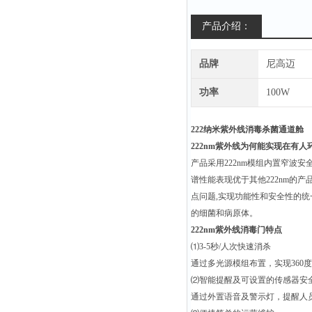
产品介绍：
品牌
尼高迈
功率
100W
222纳米紫外线消毒杀菌通道舱
222nm
紫外线为何能实现在有人
产品采用222nm模组内置窄波
谱性能表现优于其他222nm的产
点问题,实现功能性和安全性的统
的细菌和病原体。
222nm
紫外线消毒门特点
⑴3-5秒/人次快速消杀
通过多光源模组布置，实现360
⑵智能提醒及可设置的传感器安
通过外置语音及警示灯，提醒人