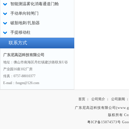
智能测温雾化消毒通道门舱
手动单向转闸门
破胎地刺/扎胎器
手提移动柱
联系方式
广东尼高迈科技有限公司
地址：佛山市南海区丹灶镇建沙路联东U谷
产业园16座102厂房
传真：0757-88010377
E-mail：fsngm@126.com
首页
公司简介
公司新闻
|
|
|
广东尼高迈科技有限公司(www.gd
版权所有 Copyr
粤ICP备15074573号
Goo