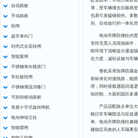
处置效率；手动升降款依
自动路桩
薄，受车辆撞击后极易变
也易引发磕碰损伤。多数
手动路桩
别、自动放行的一体化管
转闸
电动升降防撞柱内置稳
超市单向门
管控无需人员现场操作，
封闭式全高转闸
暗环境下清晰提示通道隔
智能翼闸
击力度，减轻设施与车辆
不锈钢单向梳状门
整机采用加厚防腐金属
车站旋转闸
留标准化对接线路，能搭
理；同时搭载遇阻回退逻
不锈钢测温消毒门
组控制，大面积园区多通
可拆卸移动路桩
产品适配政企单位大门
简易十字式旋转闸机
顾日常车辆限流与应急通
电动伸缩立柱
单。电动升降防撞柱兼顾
智能摆闸
建稳定高效的人车隔离安
智能三辊闸